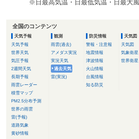
※日最高気温・日最低気温・日最大風
全国のコンテンツ
天気予報
観測
防災情報
天気図
天気予報
雨雲(過去)
警報・注意報
天気図
世界天気
アメダス実況
地震情報
気象衛星
気圧予報
実況天気
津波情報
世界衛星
2週間天気
過去天気
火山情報
長期予報
雷(実況)
台風情報
雨雲レーダー
知る防災
積雪マップ
PM2.5分布予測
世界の雨雲
雷(予報)
道路気象
黄砂情報