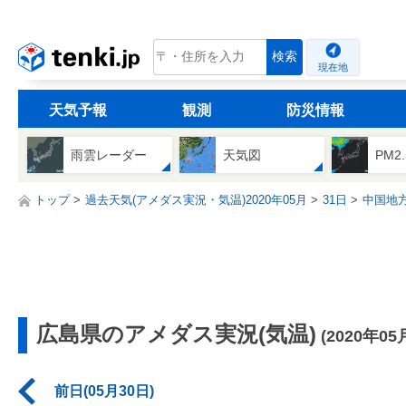
tenki.jp
検索
現在地
天気予報
観測
防災情報
雨雲レーダー
天気図
PM2
トップ
過去天気(アメダス実況・気温)2020年05月
31日
中国地
広島県のアメダス実況(気温)
(2020年05
前日(05月30日)