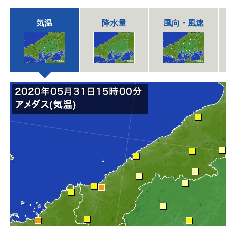
気温
降水量
風向・風速