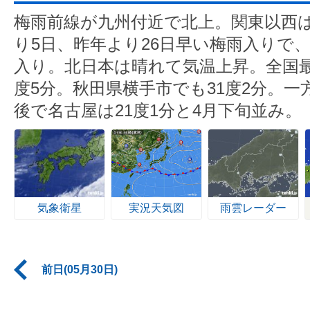
梅雨前線が九州付近で北上。関東以西
り5日、昨年より26日早い梅雨入りで、
入り。北日本は晴れて気温上昇。全国最
度5分。秋田県横手市でも31度2分。一
後で名古屋は21度1分と4月下旬並み。
気象衛星
実況天気図
雨雲レーダー
前日(05月30日)