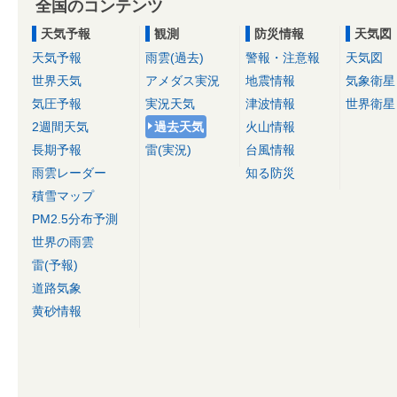
全国のコンテンツ
天気予報
観測
防災情報
天気図
天気予報
雨雲(過去)
警報・注意報
天気図
世界天気
アメダス実況
地震情報
気象衛星
気圧予報
実況天気
津波情報
世界衛星
2週間天気
過去天気
火山情報
長期予報
雷(実況)
台風情報
雨雲レーダー
知る防災
積雪マップ
PM2.5分布予測
世界の雨雲
雷(予報)
道路気象
黄砂情報