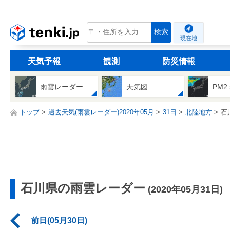
tenki.jp
検索
現在地
天気予報
観測
防災情報
雨雲レーダー
天気図
PM2
トップ
過去天気(雨雲レーダー)2020年05月
31日
北陸地方
石
石川県の雨雲レーダー
(2020年05月31日)
前日(05月30日)