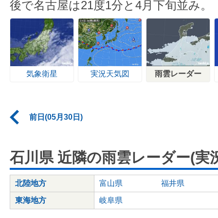
後で名古屋は21度1分と4月下旬並み。
気象衛星
実況天気図
雨雲レーダー
前日(05月30日)
石川県 近隣の雨雲レーダー(実況
北陸地方
富山県
福井県
東海地方
岐阜県