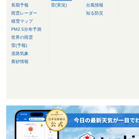
長期予報
雷(実況)
台風情報
雨雲レーダー
知る防災
積雪マップ
PM2.5分布予測
世界の雨雲
雷(予報)
道路気象
黄砂情報