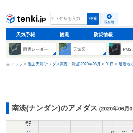
tenki.jp
検索
現在地
天気予報
観測
防災情報
雨雲レーダー
天気図
PM2
トップ
過去天気(アメダス実況・気温)2020年06月
01日
近畿地
南淡(ナンダン)のアメダス
(2020年06月0