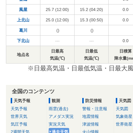
風屋
25.7 (12:00)
15.2 (04:20)
0.0
上北山
25.0 (12:00)
15.3 (00:50)
0.0
葛川
()
()
下北山
---
---
0.0
日最高
日最低
日積算
地点名
気温(℃)
気温(℃)
降水量(m
※日最高気温・日最低気温・日最大風
全国のコンテンツ
天気予報
観測
防災情報
天気図
天気予報
雨雲(過去)
警報・注意報
天気図
世界天気
アメダス実況
地震情報
気象衛星
気圧予報
実況天気
津波情報
世界衛星
2週間天気
過去天気
火山情報