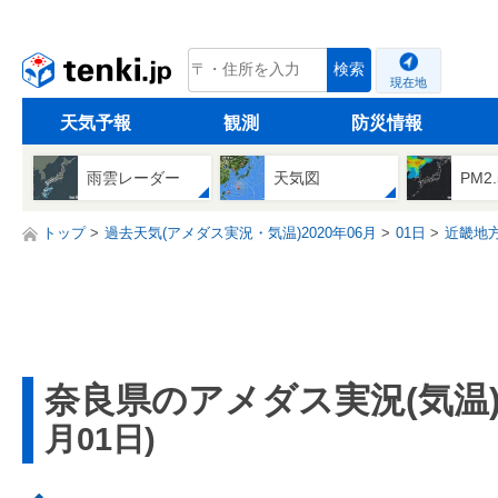
tenki.jp
検索
現在地
天気予報
観測
防災情報
雨雲レーダー
天気図
PM2
トップ
過去天気(アメダス実況・気温)2020年06月
01日
近畿地
奈良県のアメダス実況(気温
月01日)