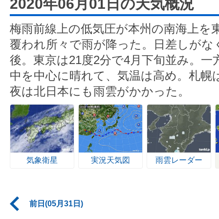
2020年06月01日の天気概況
梅雨前線上の低気圧が本州の南海上を
覆われ所々で雨が降った。日差しがなく
後。東京は21度2分で4月下旬並み。
中を中心に晴れて、気温は高め。札幌は
夜は北日本にも雨雲がかかった。
気象衛星
実況天気図
雨雲レーダー
前日(05月31日)