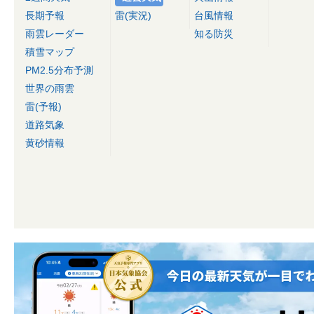
長期予報
雷(実況)
台風情報
雨雲レーダー
知る防災
積雪マップ
PM2.5分布予測
世界の雨雲
雷(予報)
道路気象
黄砂情報