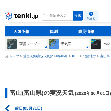
tenki.jp
検索
現在地
天気予報
観測
防災情報
雨雲レーダー
天気図
PM2
トップ
過去天気(実況天気)2020年06月
01日
北陸地方
富山県
富山(富山県)の実況天気
(2020年06月01日)
前日(05月31日)