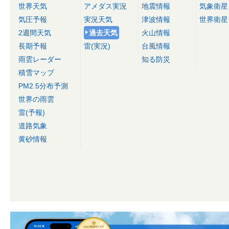
世界天気
アメダス実況
地震情報
気象衛星
気圧予報
実況天気
津波情報
世界衛星
2週間天気
過去天気
火山情報
長期予報
雷(実況)
台風情報
雨雲レーダー
知る防災
積雪マップ
PM2.5分布予測
世界の雨雲
雷(予報)
道路気象
黄砂情報