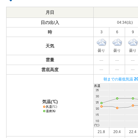
月日
日の出/入
04:34(出)
時
3
6
9
天気
曇り
曇り
曇り
雲量
---
---
---
雲底高度
---
---
---
2
朝までの最低気温
気温(℃)
21.8
20.4
22.4