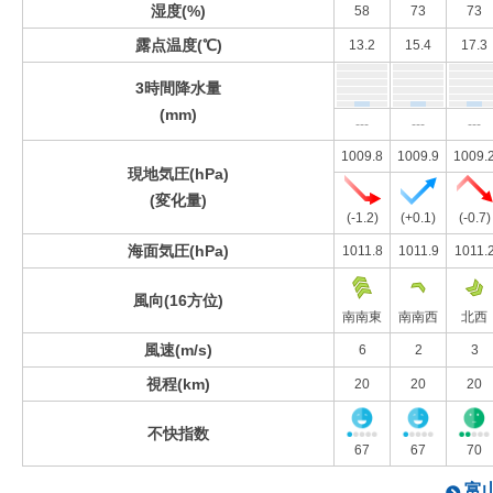
湿度(%)
58
73
73
露点温度(℃)
13.2
15.4
17.3
3時間降水量
(mm)
---
---
---
1009.8
1009.9
1009.
現地気圧(hPa)
(変化量)
(-1.2)
(+0.1)
(-0.7)
海面気圧(hPa)
1011.8
1011.9
1011.
風向(16方位)
南南東
南南西
北西
風速(m/s)
6
2
3
視程(km)
20
20
20
不快指数
67
67
70
富山