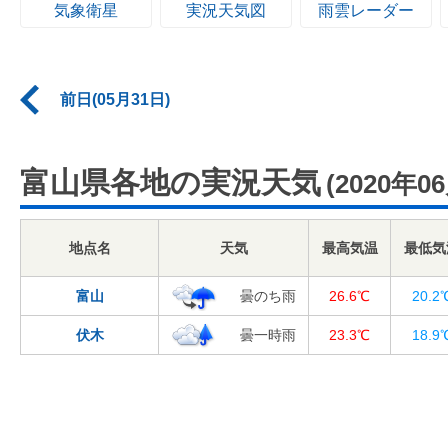
気象衛星
実況天気図
雨雲レーダー
前日(05月31日)
富山県各地の実況天気
(2020年0
地点名
天気
最高気温
最低気
富山
曇のち雨
26.6℃
20.2
伏木
曇一時雨
23.3℃
18.9