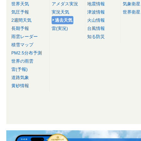
世界天気
アメダス実況
地震情報
気象衛星
気圧予報
実況天気
津波情報
世界衛星
2週間天気
過去天気
火山情報
長期予報
雷(実況)
台風情報
雨雲レーダー
知る防災
積雪マップ
PM2.5分布予測
世界の雨雲
雷(予報)
道路気象
黄砂情報