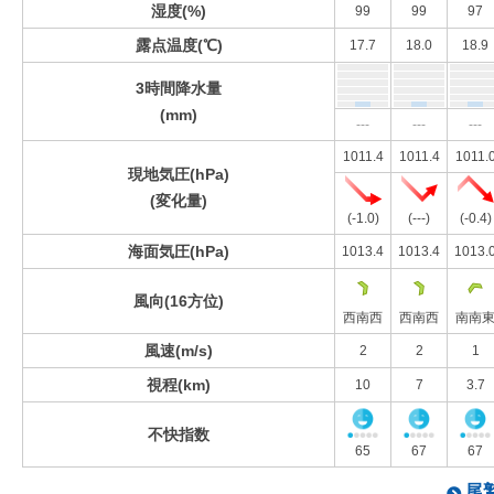
湿度(%)
99
99
97
露点温度(℃)
17.7
18.0
18.9
3時間降水量
(mm)
---
---
---
1011.4
1011.4
1011.
現地気圧(hPa)
(変化量)
(-1.0)
(---)
(-0.4)
海面気圧(hPa)
1013.4
1013.4
1013.
風向(16方位)
西南西
西南西
南南
風速(m/s)
2
2
1
視程(km)
10
7
3.7
不快指数
65
67
67
尾鷲