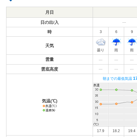
月日
日の出/入
---
時
3
6
9
天気
曇り
雨
雨
雲量
---
---
---
雲底高度
---
---
---
1
朝までの最低気温
気温(℃)
17.9
18.2
19.4