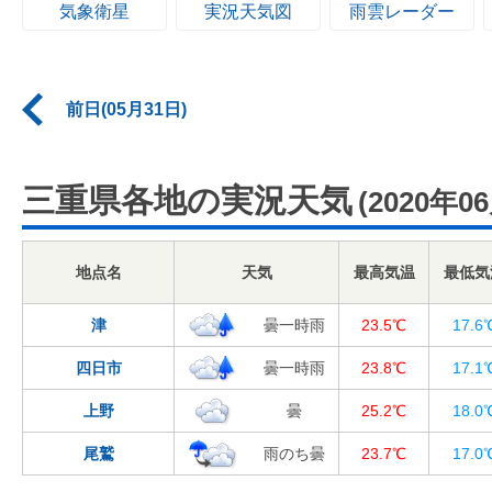
気象衛星
実況天気図
雨雲レーダー
前日(05月31日)
三重県各地の実況天気
(2020年0
地点名
天気
最高気温
最低気
津
曇一時雨
23.5℃
17.6
四日市
曇一時雨
23.8℃
17.1
上野
曇
25.2℃
18.0
尾鷲
雨のち曇
23.7℃
17.0