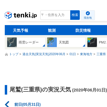
tenki.jp
検索
現在地
天気予報
観測
防災情報
雨雲レーダー
天気図
PM2
トップ
過去天気(実況天気)2020年06月
01日
東海地方
三重県
尾鷲(三重県)の実況天気
(2020年06月01日)
前日(05月31日)