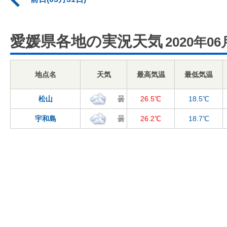
愛媛県各地の実況天気
2020年06
地点名
天気
最高気温
最低気温
松山
曇
26.5℃
18.5℃
宇和島
曇
26.2℃
18.7℃