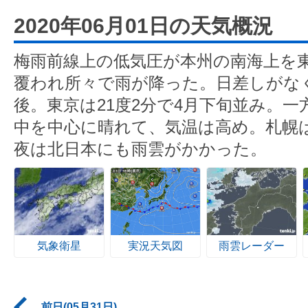
2020年06月01日の天気概況
梅雨前線上の低気圧が本州の南海上を
覆われ所々で雨が降った。日差しがなく
後。東京は21度2分で4月下旬並み。
中を中心に晴れて、気温は高め。札幌は
夜は北日本にも雨雲がかかった。
気象衛星
実況天気図
雨雲レーダー
前日(05月31日)