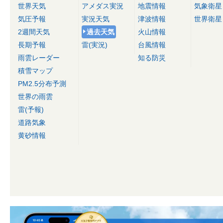
世界天気
アメダス実況
地震情報
気象衛星
気圧予報
実況天気
津波情報
世界衛星
2週間天気
過去天気
火山情報
長期予報
雷(実況)
台風情報
雨雲レーダー
知る防災
積雪マップ
PM2.5分布予測
世界の雨雲
雷(予報)
道路気象
黄砂情報