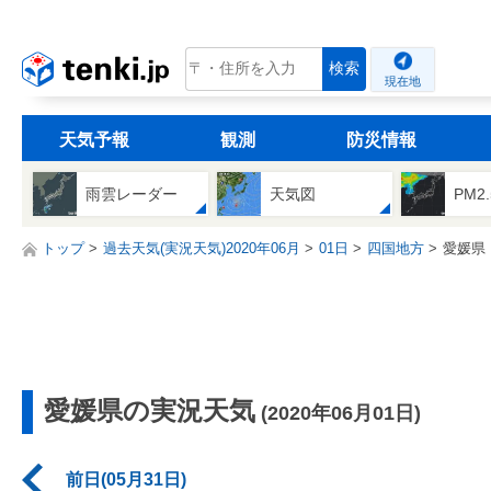
tenki.jp
検索
現在地
天気予報
観測
防災情報
雨雲レーダー
天気図
PM2
トップ
過去天気(実況天気)2020年06月
01日
四国地方
愛媛県
愛媛県の実況天気
(2020年06月01日)
前日(05月31日)