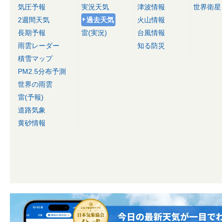
気圧予報
実況天気
津波情報
世界衛星
2週間天気
過去天気
火山情報
長期予報
雷(実況)
台風情報
雨雲レーダー
知る防災
積雪マップ
PM2.5分布予測
世界の雨雲
雷(予報)
道路気象
黄砂情報