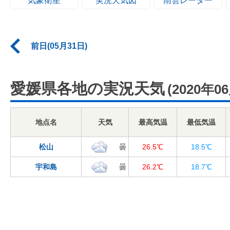
気象衛星
実況天気図
雨雲レーダー
前日(05月31日)
愛媛県各地の実況天気
(2020年0
地点名
天気
最高気温
最低気温
松山
曇
26.5℃
18.5℃
宇和島
曇
26.2℃
18.7℃