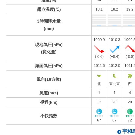
湿度(%)
94
93
75
露点温度(℃)
18.1
18.2
19.2
3時間降水量
(mm)
---
---
---
1009.9
1010.3
1009.
現地気圧(hPa)
(変化量)
(-0.6)
(+0.4)
(-0.8)
海面気圧(hPa)
1011.6
1012.0
1011.
風向(16方位)
北
東北東
西
風速(m/s)
1
1
4
視程(km)
12
20
20
不快指数
67
67
72
宇和島