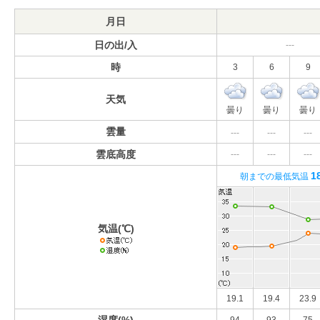
月日
日の出/入
---
時
3
6
9
天気
曇り
曇り
曇り
雲量
---
---
---
雲底高度
---
---
---
1
朝までの最低気温
気温(℃)
19.1
19.4
23.9