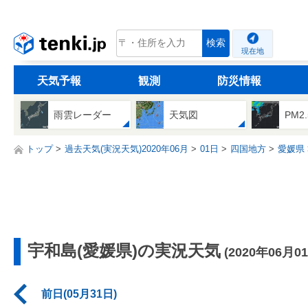
tenki.jp
検索
現在地
天気予報
観測
防災情報
雨雲レーダー
天気図
PM2
トップ
過去天気(実況天気)2020年06月
01日
四国地方
愛媛県
宇和島(愛媛県)の実況天気
(2020年06月0
前日(05月31日)