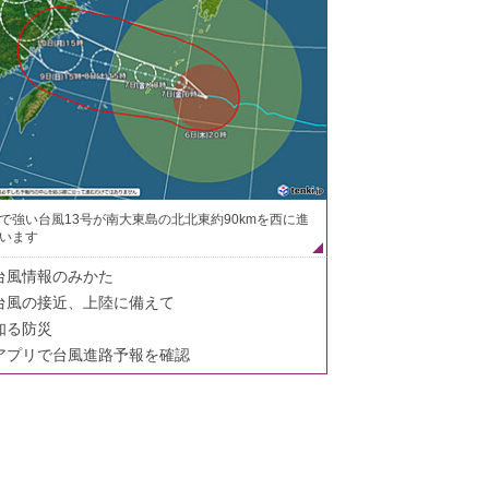
で強い台風13号が南大東島の北北東約90kmを西に進
います
台風情報のみかた
台風の接近、上陸に備えて
知る防災
アプリで台風進路予報を確認