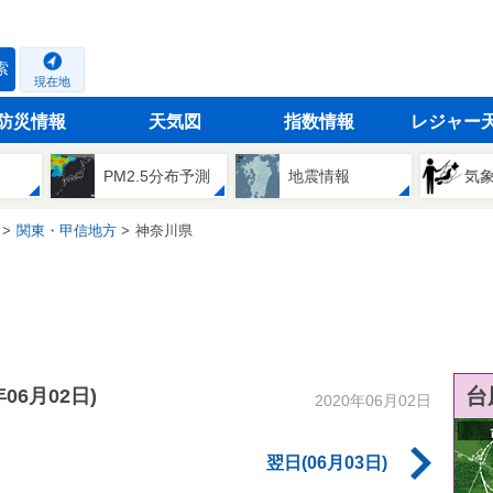
索
現在地
防災情報
天気図
指数情報
レジャー
PM2.5分布予測
地震情報
気
関東・甲信地方
神奈川県
台
年06月02日)
2020年06月02日
翌日(06月03日)