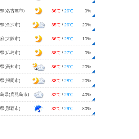
02日12:43
県(名古屋市)
36℃
/
26℃
0%
近畿 梅雨の入り口まだ見えず
県(金沢市)
35℃
/
26℃
20%
02日12:22
府(大阪市)
36℃
/
28℃
10%
週間 梅雨前線いったん北上 雨の
季節が近づく所も
県(広島市)
38℃
/
27℃
0%
02日12:09
2日 お帰り時間の傘予報 北海道や
県(高知市)
36℃
/
25℃
20%
関東は所々で雨や雷雨
02日09:59
県(福岡市)
38℃
/
28℃
20%
2日 晴れる所が多い 関東周辺 落
島県(鹿児島市)
32℃
/
29℃
40%
雷、竜巻、ヒョウなど激しい現象も
02日07:06
県(那覇市)
32℃
/
29℃
80%