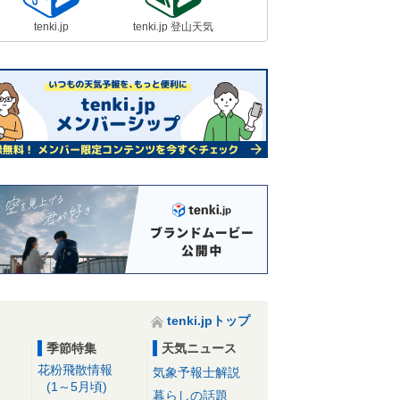
tenki.jp
tenki.jp 登山天気
tenki.jpトップ
季節特集
天気ニュース
花粉飛散情報
気象予報士解説
(1～5月頃)
暮らしの話題