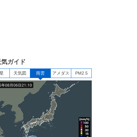
天気ガイド
星
天気図
雨雲
アメダス
PM2.5