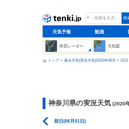
tenki.jp
検
天気予報
観測
雨雲レーダー
天気図
トップ
過去天気(実況天気)2020年06月
02日
神奈川県の実況天気
(2020
前日(06月01日)