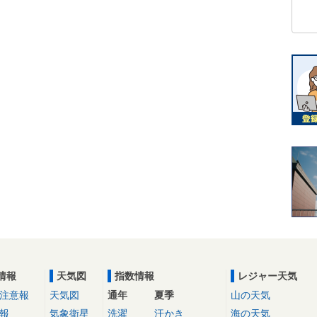
情報
天気図
指数情報
レジャー天気
注意報
天気図
通年
夏季
山の天気
報
気象衛星
洗濯
汗かき
海の天気