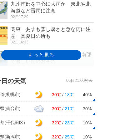
九州南部を中心に大雨か 東北や北
海道など雷雨に注意
02日17:29
関東 あすも蒸し暑さと急な雨に注
意 真夏日の所も
02日16:33
3日～4日 梅雨前線北上 九州南部
で激しい雨のおそれ
02日15:53
名古屋で気温30度以上 1か月ぶり
今日の天気
06日21:00発表
の真夏日
02日15:32
道(札幌市)
30℃
/
18℃
40%
四国 晴れマークずらり! 梅雨の晴
県(仙台市)
30℃
/
21℃
30%
れ間いつまで? 次いつ雨?
02日13:20
都(千代田区)
32℃
/
23℃
10%
今夜も「きぼう(ISS)」がみえる 北
県(新潟市)
32℃
/
25℃
10%
ほど観察のチャンスあり