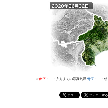
※
赤字
・・・夕方までの最高気温
青字
・・・朝