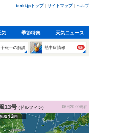
tenki.jpトップ
｜
サイトマップ
｜
ヘルプ
天気
季節特集
天気ニュース
象予報士の解説
熱中症情報
注目
風13号
(ドルフィン)
06日20:00現在