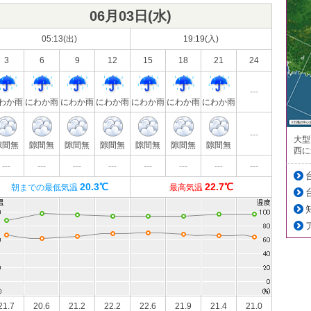
06月03日(
水
)
05:13(出)
19:19(入)
3
6
9
12
15
18
21
24
---
わか雨
にわか雨
にわか雨
にわか雨
にわか雨
にわか雨
にわか雨
---
大型
隙間無
隙間無
隙間無
隙間無
隙間無
隙間無
隙間無
西に
---
---
---
---
---
---
---
---
20.3℃
22.7℃
朝までの最低気温
最高気温
21.7
20.6
21.2
22.2
22.6
21.9
21.4
21.0