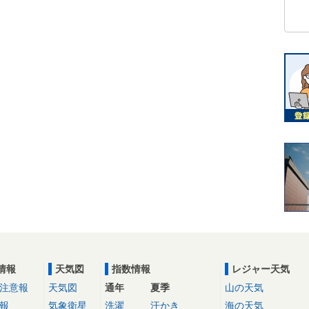
情報
天気図
指数情報
レジャー天気
注意報
天気図
通年
夏季
山の天気
報
気象衛星
洗濯
汗かき
海の天気