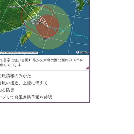
で非常に強い台風13号が久米島の西北西約210kmを
進んでいます
台風情報のみかた
台風の接近、上陸に備えて
知る防災
アプリで台風進路予報を確認