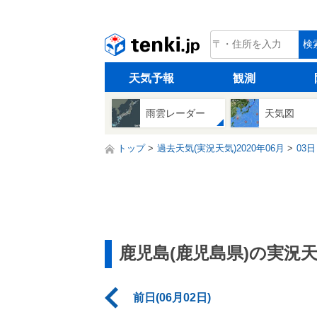
tenki.jp
検
天気予報
観測
雨雲レーダー
天気図
トップ
過去天気(実況天気)2020年06月
03日
鹿児島(鹿児島県)の実況
前日(06月02日)