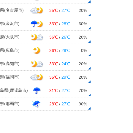
03日12:46
県(名古屋市)
35℃
/
27℃
20%
鹿児島県十島村中之島で猛烈な雨 3
時間で180ミリ超
県(金沢市)
33℃
/
28℃
60%
03日11:47
府(大阪市)
36℃
/
26℃
20%
九州南部を中心に大雨のおそれ
03日11:24
県(広島市)
36℃
/
28℃
0%
3日 お帰り時間の傘予報 奄美や九
県(高知市)
33℃
/
24℃
20%
州南部は局地的に激しい雨
03日09:59
県(福岡市)
35℃
/
29℃
20%
3日 九州南部大雨のおそれ 暑さ続
島県(鹿児島市)
31℃
/
27℃
70%
く 関東周辺 急な強雨、落雷も
03日07:18
県(那覇市)
28℃
/
27℃
90%