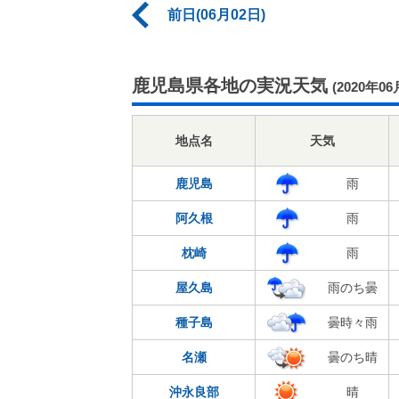
前日(06月02日)
鹿児島県各地の実況天気
(2020年06
地点名
天気
鹿児島
雨
阿久根
雨
枕崎
雨
屋久島
雨のち曇
種子島
曇時々雨
名瀬
曇のち晴
沖永良部
晴