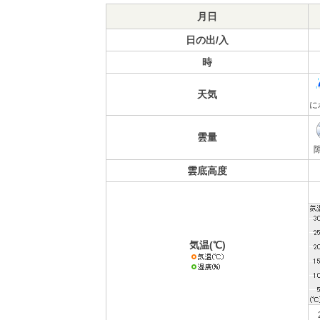
月日
日の出/入
時
天気
に
雲量
雲底高度
気温(℃)