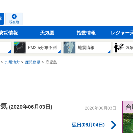
索
現在地
防災情報
天気図
指数情報
レジャー
PM2.5分布予測
地震情報
気
九州地方
鹿児島県
鹿児島
天気
台
(2020年06月03日)
2020年06月03日
翌日(06月04日)