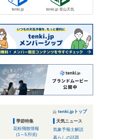
tenki.jp
tenki.jp 登山天気
tenki.jpトップ
季節特集
天気ニュース
花粉飛散情報
気象予報士解説
(1～5月頃)
暮らしの話題