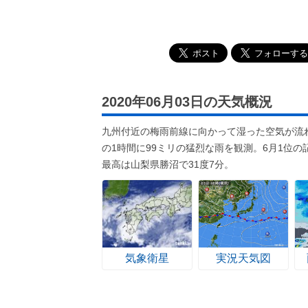
2020年06月03日の天気概況
九州付近の梅雨前線に向かって湿った空気が流
の1時間に99ミリの猛烈な雨を観測。6月1位
最高は山梨県勝沼で31度7分。
気象衛星
実況天気図