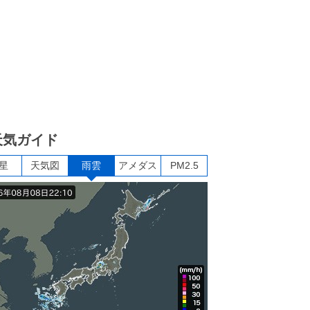
天気ガイド
星
天気図
雨雲
アメダス
PM2.5