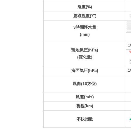
湿度(%)
露点温度(℃)
3時間降水量
(mm)
1
現地気圧(hPa)
(変化量)
(
海面気圧(hPa)
1
風向(16方位)
風速(m/s)
視程(km)
不快指数