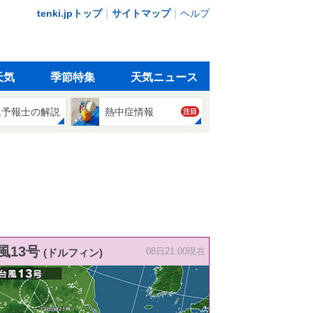
tenki.jpトップ
｜
サイトマップ
｜
ヘルプ
天気
季節特集
天気ニュース
象予報士の解説
熱中症情報
注目
風13号
(ドルフィン)
08日21:00現在