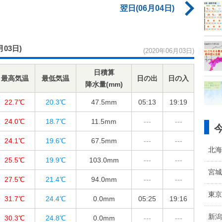
翌日(06月04日)
月03日)
(2020年06月03日)
日積算
最高気温
最低気温
日の出
日の入
降水量(mm)
22.7℃
20.3℃
47.5
mm
05:13
19:19
24.0℃
18.7℃
11.5
mm
---
---
24.1℃
19.6℃
67.5
mm
---
---
北海
25.5℃
19.9℃
103.0
mm
---
---
宮城
27.5℃
21.4℃
94.0
mm
---
---
東京
31.7℃
24.4℃
0.0
mm
05:25
19:16
新潟
30.3℃
24.8℃
0.0
mm
---
---