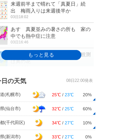
来週前半まで晴れて「真夏日」続
出 梅雨入りは来週後半か
03日18:02
あす 真夏並みの暑さの所も 家の
中でも熱中症に注意
03日16:46
和歌山や奈良でアジサイ開花 観測
は真の花
03日16:25
中国地方 午後もくもり空、あすから
今日の天気
08日22:00発表
晴れて汗ダラダラ
03日13:09
道(札幌市)
25℃
/
23℃
20%
週間 晴れて暑さが続く 室内でも
県(仙台市)
32℃
/
25℃
60%
熱中症対策を
03日12:55
都(千代田区)
34℃
/
27℃
10%
東京都心に「波状雲」 関東では午
県(新潟市)
33℃
/
27℃
0%
後はにわか雨に注意