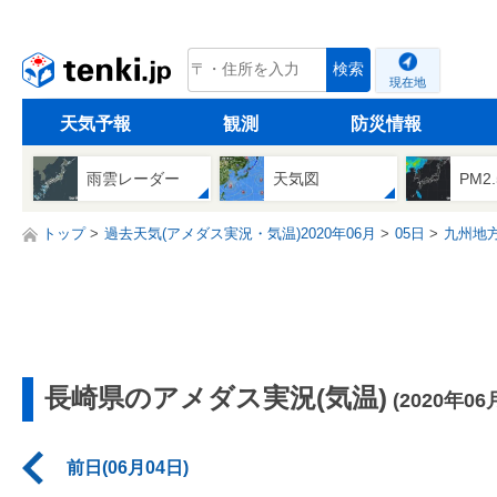
tenki.jp
検索
現在地
天気予報
観測
防災情報
雨雲レーダー
天気図
PM2
トップ
過去天気(アメダス実況・気温)2020年06月
05日
九州地
長崎県のアメダス実況(気温)
(2020年06
前日(06月04日)