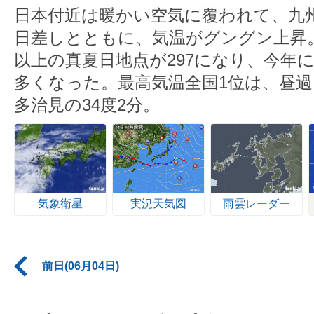
日本付近は暖かい空気に覆われて、九
日差しとともに、気温がグングン上昇。
以上の真夏日地点が297になり、今年
多くなった。最高気温全国1位は、昼
多治見の34度2分。
気象衛星
実況天気図
雨雲レーダー
前日(06月04日)