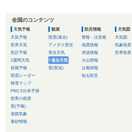
全国のコンテンツ
天気予報
観測
防災情報
天気図
天気予報
雨雲(過去)
警報・注意報
天気図
世界天気
アメダス実況
地震情報
気象衛星
気圧予報
実況天気
津波情報
世界衛星
2週間天気
過去天気
火山情報
長期予報
雷(実況)
台風情報
雨雲レーダー
知る防災
積雪マップ
PM2.5分布予測
世界の雨雲
雷(予報)
道路気象
黄砂情報