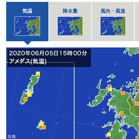
気温
降水量
風向・風速