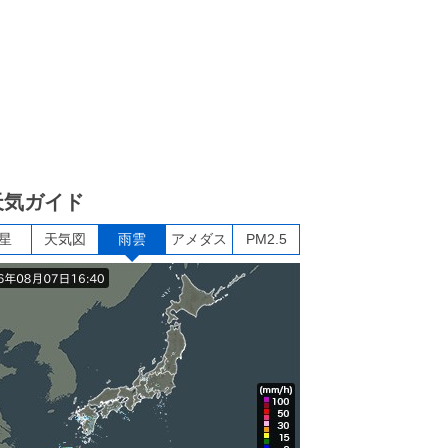
天気ガイド
星
天気図
雨雲
アメダス
PM2.5