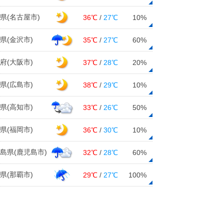
05日15:01
県(名古屋市)
36℃
/
27℃
10%
東北 週末は長袖に冷房の試運転 9
日頃から半袖の出番
県(金沢市)
35℃
/
27℃
60%
05日14:00
府(大阪市)
37℃
/
28℃
20%
関西 晴れていても天気の急変に注
意!
県(広島市)
38℃
/
29℃
10%
05日12:15
暑さと大雨に注意 梅雨入り続出
県(高知市)
33℃
/
26℃
50%
か 週間予報
05日11:58
県(福岡市)
36℃
/
30℃
10%
気温上昇中 すでに福岡など30℃以
島県(鹿児島市)
32℃
/
28℃
60%
上は78地点 東京都心も真夏日に迫
る
県(那覇市)
29℃
/
27℃
100%
05日11:24
九州 朝から気温高い 内陸部は34
度予想も
05日10:55