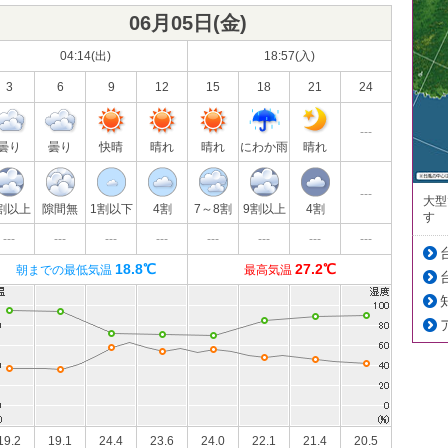
06月05日(
金
)
04:14(出)
18:57(入)
3
6
9
12
15
18
21
24
---
曇り
曇り
快晴
晴れ
晴れ
にわか雨
晴れ
---
大型
割以上
隙間無
1割以下
4割
7～8割
9割以上
4割
す
---
---
---
---
---
---
---
---
18.8℃
27.2℃
朝までの最低気温
最高気温
19.2
19.1
24.4
23.6
24.0
22.1
21.4
20.5