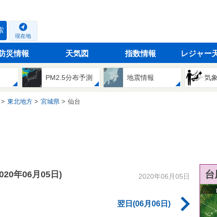
索
現在地
防災情報
天気図
指数情報
レジャー
PM2.5分布予測
地震情報
気
東北地方
宮城県
仙台
台
2020年06月05日)
2020年06月05日
翌日(06月06日)