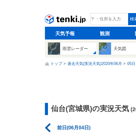
tenki.jp
検
天気予報
観測
雨雲レーダー
天気図
トップ
過去天気(実況天気)2020年06月
05日
仙台(宮城県)の実況天気
(
前日(06月04日)