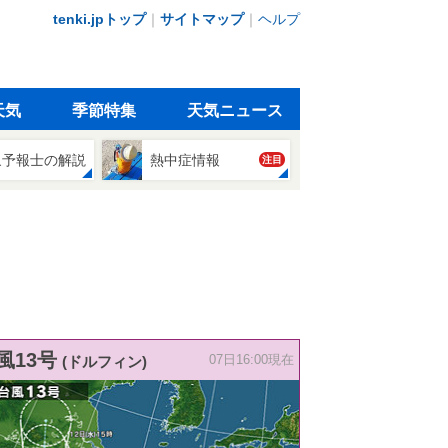
tenki.jpトップ
｜
サイトマップ
｜
ヘルプ
天気
季節特集
天気ニュース
象予報士の解説
熱中症情報
注目
風13号
(ドルフィン)
07日16:00現在