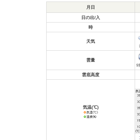
月日
日の出/入
時
天気
雲量
9
雲底高度
気温(℃)