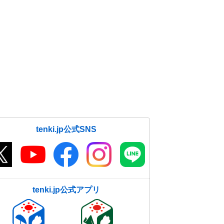
5日 お帰り時間の傘予報 北海道や
関東の山沿いなどで雷雨も
05日09:50
5日も気温がグンと上昇 35度に迫
る所も 午後は雷雲発達
05日07:06
tenki.jp公式SNS
tenki.jp公式アプリ