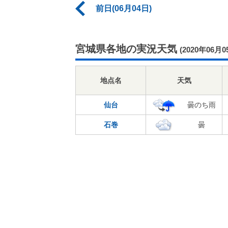
前日(06月04日)
宮城県各地の実況天気
(2020年06月0
地点名
天気
仙台
曇のち雨
石巻
曇