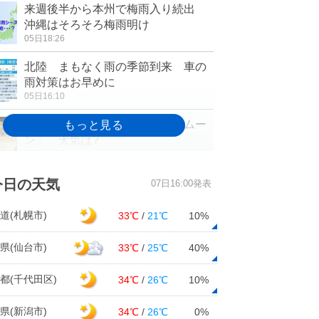
来週後半から本州で梅雨入り続出
沖縄はそろそろ梅雨明け
05日18:26
北陸 まもなく雨の季節到来 車の
雨対策はお早めに
05日16:10
今夜 昇る月は「ストロベリームー
ン」 天気は?
05日15:50
今年初の真夏日200地点超 岐阜県
今日の天気
07日16:00発表
多治見市34.2℃ 猛暑日一歩手前
05日15:37
道(札幌市)
33℃
/
21℃
10%
関東・東北で雨雲発達中 この先も
県(仙台市)
33℃
/
25℃
40%
雷に注意
05日15:05
都(千代田区)
34℃
/
26℃
10%
鹿児島県 6日、再び大雨のおそれ
県(新潟市)
34℃
/
26℃
0%
土砂災害に警戒