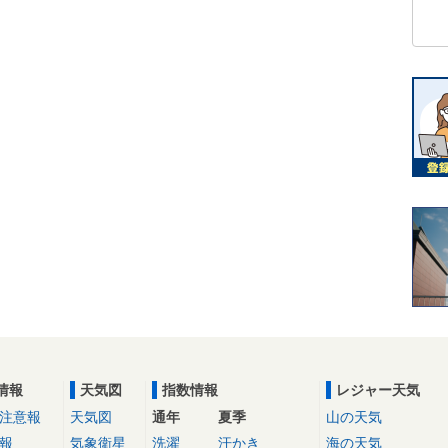
情報
天気図
指数情報
レジャー天気
注意報
天気図
通年
夏季
山の天気
報
気象衛星
洗濯
汗かき
海の天気