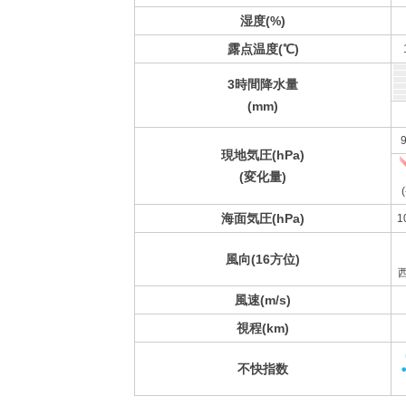
湿度(%)
露点温度(℃)
3時間降水量
(mm)
9
現地気圧(hPa)
(変化量)
(
海面気圧(hPa)
1
風向(16方位)
風速(m/s)
視程(km)
不快指数