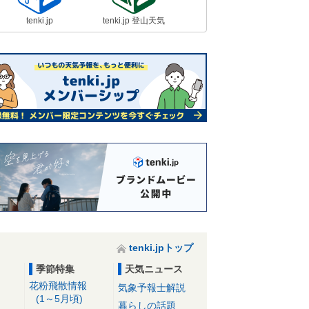
tenki.jp
tenki.jp 登山天気
tenki.jpトップ
季節特集
天気ニュース
花粉飛散情報
気象予報士解説
(1～5月頃)
暮らしの話題