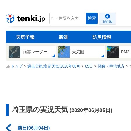
tenki.jp
検索
現在地
天気予報
観測
防災情報
雨雲レーダー
天気図
PM2
トップ
過去天気(実況天気)2020年06月
05日
関東・甲信地方
埼玉県の実況天気
(2020年06月05日)
前日(06月04日)