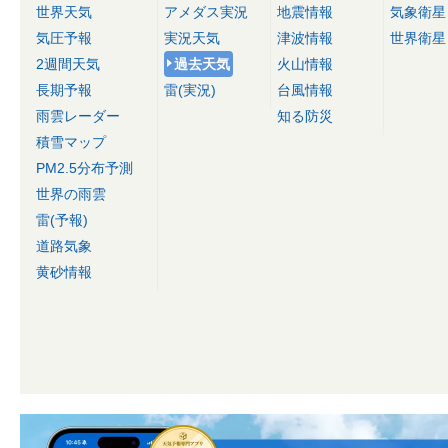
世界天気
アメダス実況
地震情報
気象衛星
気圧予報
実況天気
津波情報
世界衛星
2週間天気
過去天気
火山情報
長期予報
雷(実況)
台風情報
雨雲レーダー
知る防災
積雪マップ
PM2.5分布予測
世界の雨雲
雷(予報)
道路気象
黄砂情報