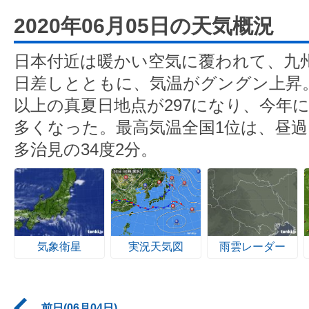
2020年06月05日の天気概況
日本付近は暖かい空気に覆われて、九
日差しとともに、気温がグングン上昇。
以上の真夏日地点が297になり、今年
多くなった。最高気温全国1位は、昼
多治見の34度2分。
気象衛星
実況天気図
雨雲レーダー
前日(06月04日)