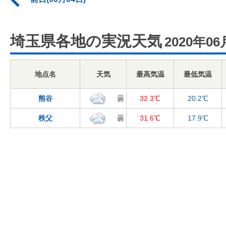
埼玉県各地の実況天気
2020年06
地点名
天気
最高気温
最低気温
熊谷
曇
32.3℃
20.2℃
秩父
曇
31.6℃
17.9℃