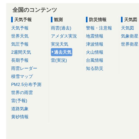
全国のコンテンツ
天気予報
観測
防災情報
天気図
天気予報
雨雲(過去)
警報・注意報
天気図
世界天気
アメダス実況
地震情報
気象衛星
気圧予報
実況天気
津波情報
世界衛星
2週間天気
過去天気
火山情報
長期予報
雷(実況)
台風情報
雨雲レーダー
知る防災
積雪マップ
PM2.5分布予測
世界の雨雲
雷(予報)
道路気象
黄砂情報