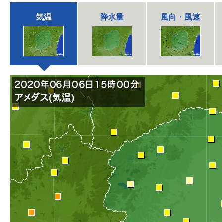
気温
降水量
風向・風速