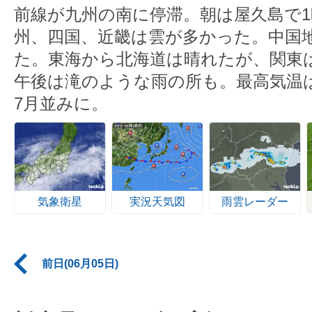
前線が九州の南に停滞。朝は屋久島で1時
州、四国、近畿は雲が多かった。中国
た。東海から北海道は晴れたが、関東
午後は滝のような雨の所も。最高気温
7月並みに。
気象衛星
実況天気図
雨雲レーダー
前日(06月05日)