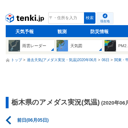
tenki.jp
検索
現在地
天気予報
観測
防災情報
雨雲レーダー
天気図
PM2
トップ
過去天気(アメダス実況・気温)2020年06月
06日
関東・
栃木県のアメダス実況(気温)
(2020年06
前日(06月05日)