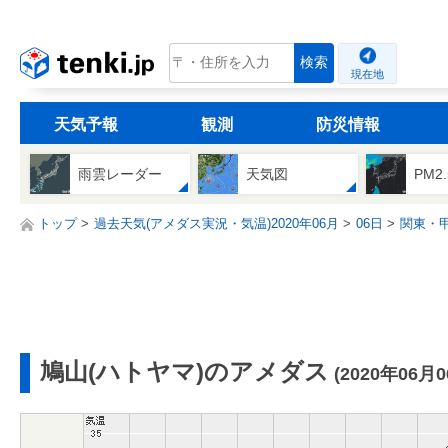
tenki.jp
検索
現在地
天気予報
観測
防災情報
雨雲レーダー
天気図
PM2
トップ
過去天気(アメダス実況・気温)2020年06月
06日
関東・
鳩山(ハトヤマ)のアメダス
(2020年06月0