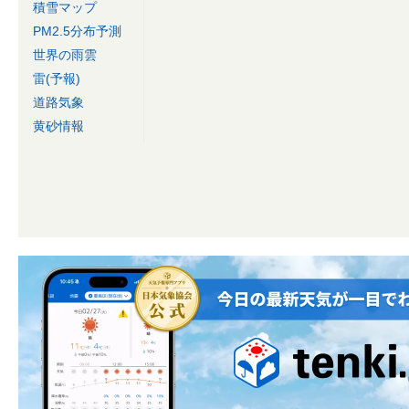
積雪マップ
PM2.5分布予測
世界の雨雲
雷(予報)
道路気象
黄砂情報