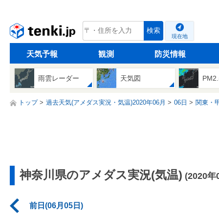
tenki.jp
検索
現在地
天気予報
観測
防災情報
雨雲レーダー
天気図
PM2
トップ
過去天気(アメダス実況・気温)2020年06月
06日
関東・
神奈川県のアメダス実況(気温)
(2020年
前日(06月05日)