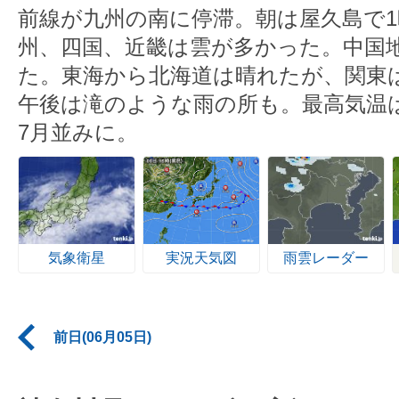
前線が九州の南に停滞。朝は屋久島で1時
州、四国、近畿は雲が多かった。中国
た。東海から北海道は晴れたが、関東
午後は滝のような雨の所も。最高気温
7月並みに。
気象衛星
実況天気図
雨雲レーダー
前日(06月05日)