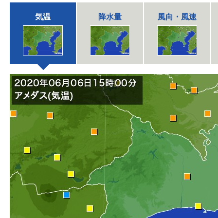
気温
降水量
風向・風速