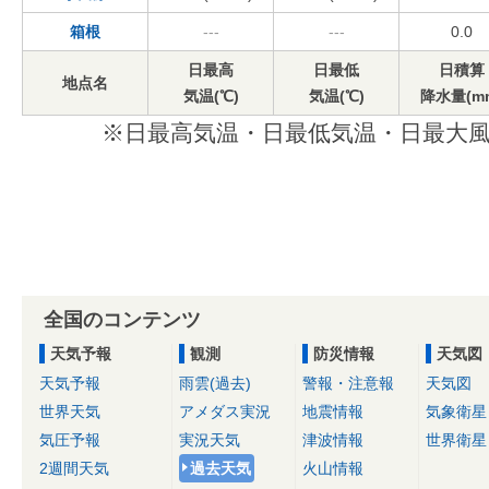
箱根
---
---
0.0
日最高
日最低
日積算
地点名
気温(℃)
気温(℃)
降水量(m
※日最高気温・日最低気温・日最大風
全国のコンテンツ
天気予報
観測
防災情報
天気図
天気予報
雨雲(過去)
警報・注意報
天気図
世界天気
アメダス実況
地震情報
気象衛星
気圧予報
実況天気
津波情報
世界衛星
2週間天気
過去天気
火山情報