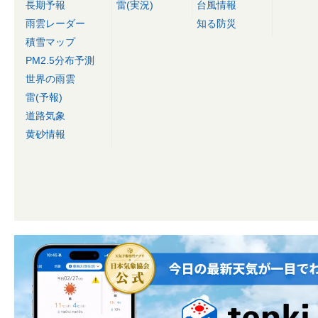
長期予報
雷(実況)
台風情報
雨雲レーダー
知る防災
積雪マップ
PM2.5分布予測
世界の雨雲
雷(予報)
道路気象
黄砂情報