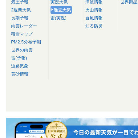
気圧予報
実況天気
津波情報
世界衛星
2週間天気
過去天気
火山情報
長期予報
雷(実況)
台風情報
雨雲レーダー
知る防災
積雪マップ
PM2.5分布予測
世界の雨雲
雷(予報)
道路気象
黄砂情報