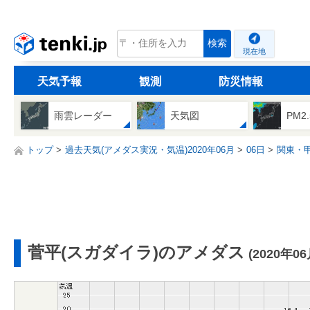
tenki.jp
検索
現在地
天気予報
観測
防災情報
雨雲レーダー
天気図
PM2
トップ
過去天気(アメダス実況・気温)2020年06月
06日
関東・
菅平(スガダイラ)のアメダス
(2020年0