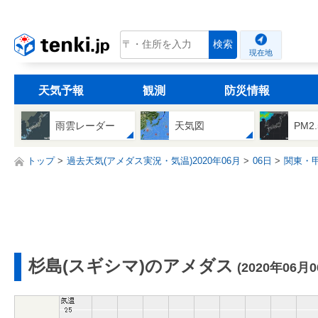
tenki.jp
検索
現在地
天気予報
観測
防災情報
雨雲レーダー
天気図
PM2
トップ
過去天気(アメダス実況・気温)2020年06月
06日
関東・
杉島(スギシマ)のアメダス
(2020年06月0