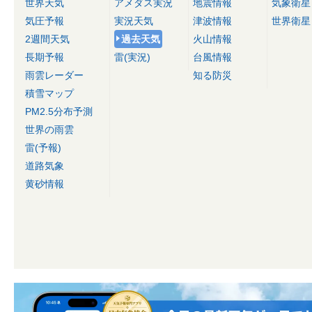
世界天気
アメダス実況
地震情報
気象衛星
気圧予報
実況天気
津波情報
世界衛星
2週間天気
過去天気
火山情報
長期予報
雷(実況)
台風情報
雨雲レーダー
知る防災
積雪マップ
PM2.5分布予測
世界の雨雲
雷(予報)
道路気象
黄砂情報