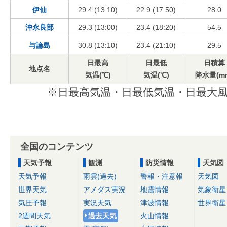
伊仙
29.4 (13:10)
22.9 (17:50)
28.0
沖永良部
29.3 (13:00)
23.4 (18:20)
54.5
与論島
30.8 (13:10)
23.4 (21:10)
29.5
日最高
日最低
日積算
地点名
気温(℃)
気温(℃)
降水量(m
※日最高気温・日最低気温・日最大風
全国のコンテンツ
天気予報
観測
防災情報
天気図
天気予報
雨雲(過去)
警報・注意報
天気図
世界天気
アメダス実況
地震情報
気象衛星
気圧予報
実況天気
津波情報
世界衛星
2週間天気
過去天気
火山情報