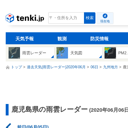
tenki.jp
検索
現在地
天気予報
観測
防災情報
雨雲レーダー
天気図
PM2
トップ
過去天気(雨雲レーダー)2020年06月
06日
九州地方
鹿
鹿児島県の雨雲レーダー
(2020年06月06日
前日(06月05日)