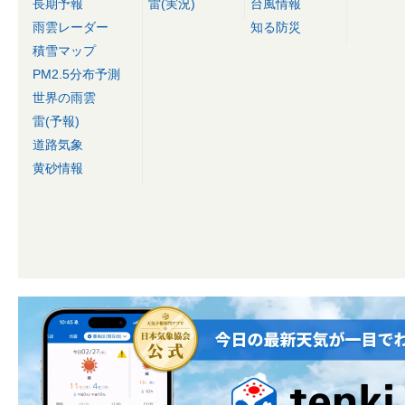
長期予報
雷(実況)
台風情報
雨雲レーダー
知る防災
積雪マップ
PM2.5分布予測
世界の雨雲
雷(予報)
道路気象
黄砂情報