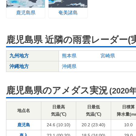
鹿児島県
奄美諸島
鹿児島県 近隣の雨雲レーダー(実
九州地方
熊本県
宮崎県
沖縄地方
沖縄県
鹿児島県のアメダス実況
(2020
日最高
日最低
日積算
地点名
気温(℃)
気温(℃)
降水量(m
鹿児島
24.6 (10:10)
20.2 (23:40)
10.0
喜入
23.1 (00:20)
18.5 (24:00)
29.0