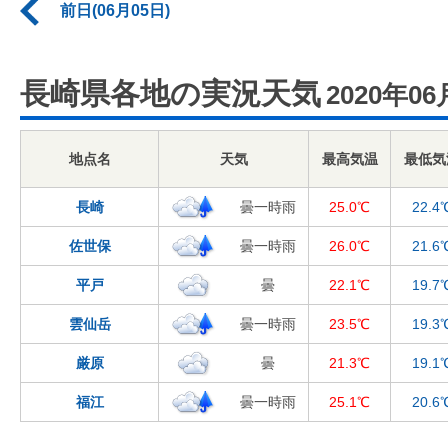
前日(06月05日)
長崎県各地の実況天気
2020年06
地点名
天気
最高気温
最低気
長崎
曇一時雨
25.0℃
22.4
佐世保
曇一時雨
26.0℃
21.6
平戸
曇
22.1℃
19.7
雲仙岳
曇一時雨
23.5℃
19.3
厳原
曇
21.3℃
19.1
福江
曇一時雨
25.1℃
20.6