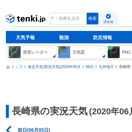
tenki.jp
検索
現在地
天気予報
観測
防災情報
雨雲レーダー
天気図
PM2
トップ
過去天気(実況天気)2020年06月
06日
九州地方
長崎県
長崎県の実況天気
(2020年06
前日(06月05日)