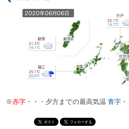
※
赤字
・・・夕方までの最高気温
青字
・