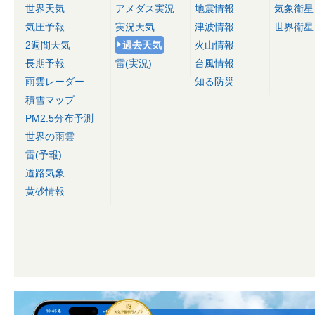
世界天気
アメダス実況
地震情報
気象衛星
気圧予報
実況天気
津波情報
世界衛星
2週間天気
過去天気
火山情報
長期予報
雷(実況)
台風情報
雨雲レーダー
知る防災
積雪マップ
PM2.5分布予測
世界の雨雲
雷(予報)
道路気象
黄砂情報