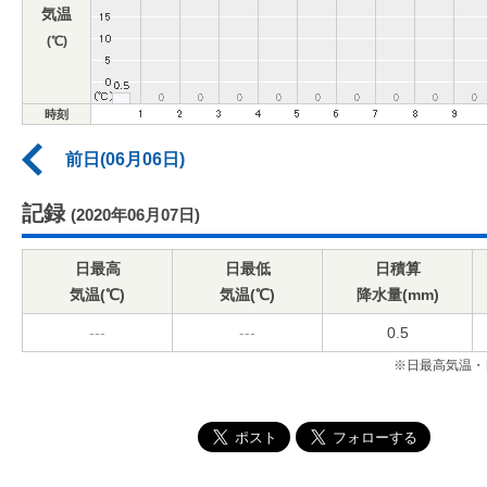
気温
(℃)
時刻
前日(06月06日)
記録
(2020年06月07日)
日最高
日最低
日積算
気温(℃)
気温(℃)
降水量(mm)
---
---
0.5
※日最高気温・