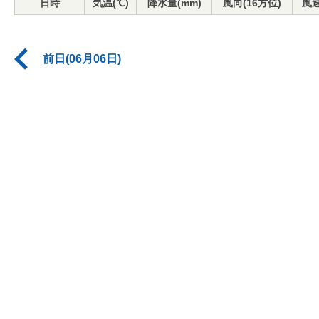
日時
気温(℃)
降水量(mm)
風向(16方位)
風速
前日(06月06日)