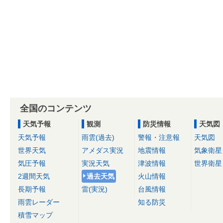
全国のコンテンツ
天気予報
観測
防災情報
天気図
天気予報
雨雲(過去)
警報・注意報
天気図
世界天気
アメダス実況
地震情報
気象衛星
気圧予報
実況天気
津波情報
世界衛星
2週間天気
過去天気
火山情報
長期予報
雷(実況)
台風情報
雨雲レーダー
知る防災
積雪マップ