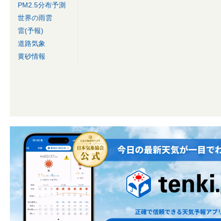
PM2.5分布予測
世界の雨雲
雷(予報)
道路気象
黄砂情報