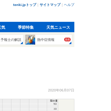
tenki.jpトップ
｜
サイトマップ
｜
ヘルプ
天気
季節特集
天気ニュース
象予報士の解説
熱中症情報
注目
2020年06月07日