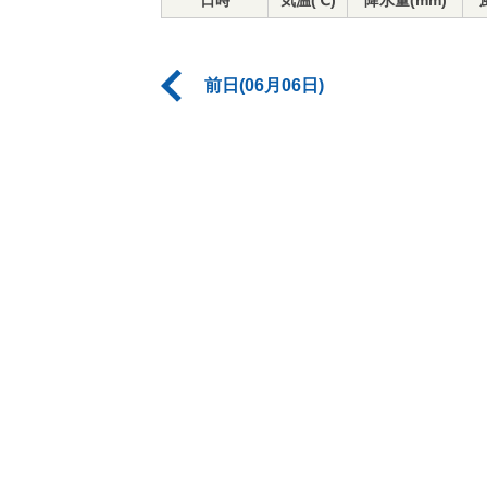
日時
気温(℃)
降水量(mm)
前日(06月06日)