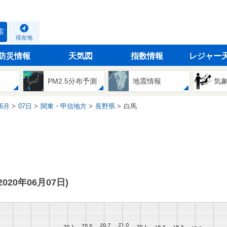
索
現在地
防災情報
天気図
指数情報
レジャー
PM2.5分布予測
地震情報
気
6月
07日
関東・甲信地方
長野県
白馬
(2020年06月07日)