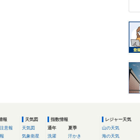
情報
天気図
指数情報
レジャー天気
注意報
天気図
通年
夏季
山の天気
報
気象衛星
洗濯
汗かき
海の天気