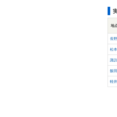
地
長
松
諏
飯
軽