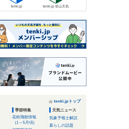
tenki.jp
tenki.jp 登山天気
tenki.jpトップ
季節特集
天気ニュース
花粉飛散情報
気象予報士解説
(1～5月頃)
暮らしの話題