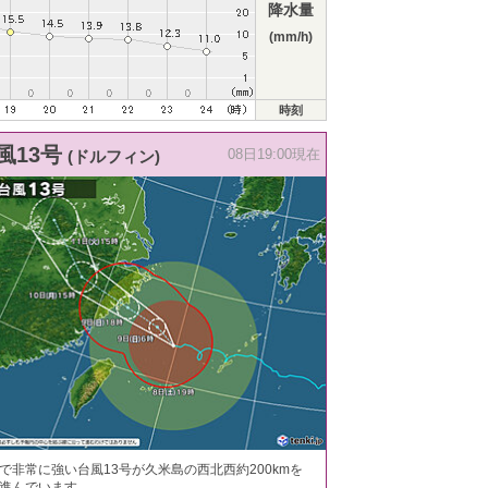
降水量
(mm/h)
時刻
風13号
(ドルフィン)
08日19:00現在
で非常に強い台風13号が久米島の西北西約200kmを
進んでいます