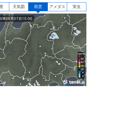
星
天気図
雨雲
アメダス
実況