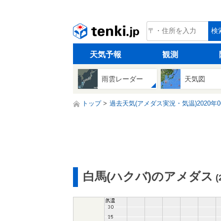
tenki.jp
検
天気予報
観測
雨雲レーダー
天気図
トップ
過去天気(アメダス実況・気温)2020年0
白馬(ハクバ)のアメダス