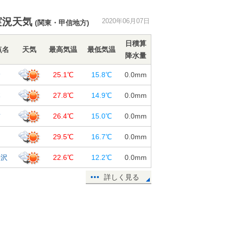
実況天気
2020年06月07日
(関東・甲信地方)
日積算
点名
天気
最高気温
最低気温
降水量
野
25.1℃
15.8℃
0.0
mm
本
27.8℃
14.9℃
0.0
mm
訪
26.4℃
15.0℃
0.0
mm
田
29.5℃
16.7℃
0.0
mm
井沢
22.6℃
12.2℃
0.0
mm
詳しく見る