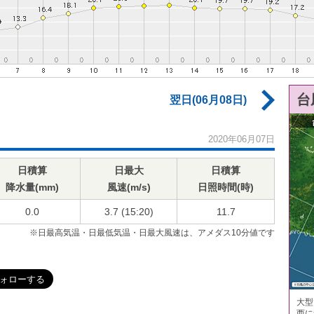
台
翌日(06月08日)
2020年06月07日
日積算
日最大
日積算
降水量(mm)
風速(m/s)
日照時間(時)
0.0
3.7 (15:20)
11.7
※日最高気温・日最低気温・日最大風速は、アメダス10分値です
大型
西に