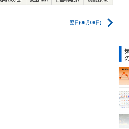
風向(16方位)
風速(m/s)
日照時間(分)
積雪深(cm)
翌日(06月08日)