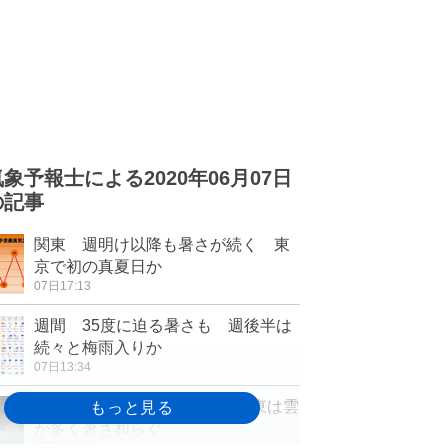
気象予報士による2020年06月07日
の記事
関東 週明け以降も暑さが続く 東
京で初の真夏日か
07日17:13
週間 35度に迫る暑さも 週後半は
続々と梅雨入りか
07日13:34
7日 沖縄 大雨のおそれ 関東は雲
が多く暑さ和らぐ
07日08:10