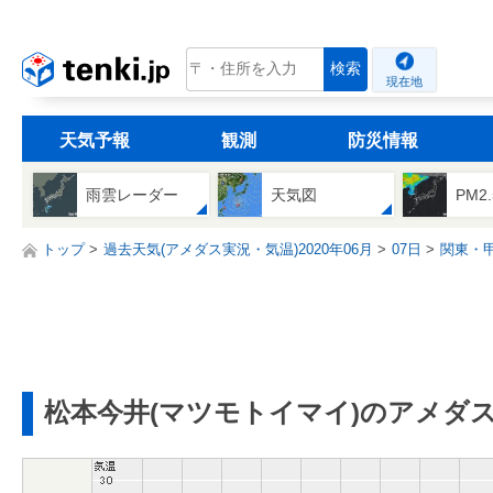
tenki.jp
検索
現在地
天気予報
観測
防災情報
雨雲レーダー
天気図
PM2
トップ
過去天気(アメダス実況・気温)2020年06月
07日
関東・
松本今井(マツモトイマイ)のアメダ