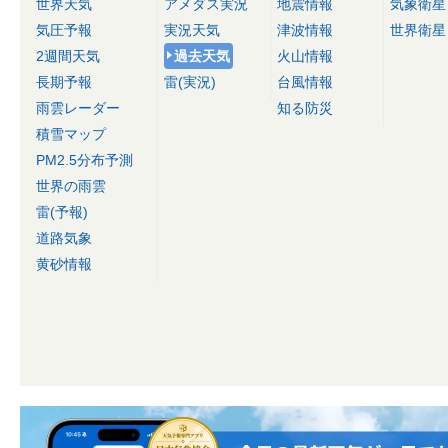
世界天気
アメダス実況
地震情報
気象衛星
気圧予報
実況天気
津波情報
世界衛星
2週間天気
過去天気
火山情報
長期予報
雷(実況)
台風情報
雨雲レーダー
知る防災
積雪マップ
PM2.5分布予測
世界の雨雲
雷(予報)
道路気象
黄砂情報