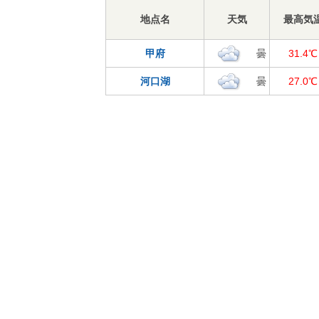
地点名
天気
最高気
甲府
曇
31.4℃
河口湖
曇
27.0℃