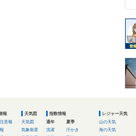
情報
天気図
指数情報
レジャー天気
注意報
天気図
通年
夏季
山の天気
報
気象衛星
洗濯
汗かき
海の天気