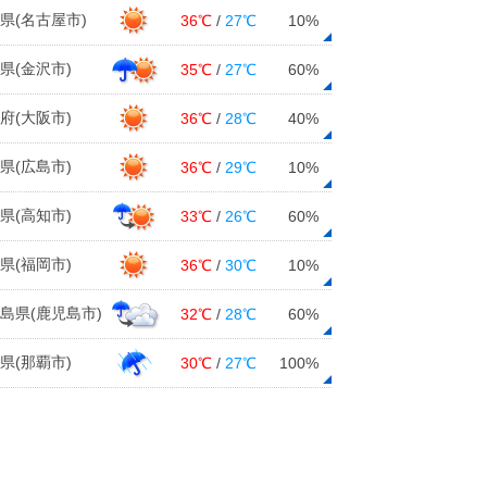
県(名古屋市)
36℃
/
27℃
10%
関西 入梅 雨の季節到来!
県(金沢市)
35℃
/
27℃
60%
10日12:11
府(大阪市)
36℃
/
28℃
40%
週間 梅雨前線 本州付近に停滞
大雨も
県(広島市)
36℃
/
29℃
10%
10日11:45
県(高知市)
33℃
/
26℃
60%
梅雨前線 活動強めながら対馬海峡へ
10日11:24
県(福岡市)
36℃
/
30℃
10%
中国・近畿・東海地方 梅雨入り
島県(鹿児島市)
32℃
/
28℃
60%
続々と
10日11:15
県(那覇市)
30℃
/
27℃
100%
10日 お帰り時間の傘予報 西日本
は激しい雨に注意
10日10:12
10日 広範囲で真夏日 熱中症リス