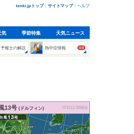
tenki.jpトップ
｜
サイトマップ
｜
ヘルプ
天気
季節特集
天気ニュース
象予報士の解説
熱中症情報
注目
風13号
(ドルフィン)
07日12:00現在