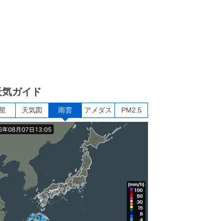
天気ガイド
星
天気図
雨雲
アメダス
PM2.5