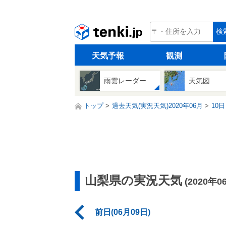
tenki.jp
検
天気予報
観測
雨雲レーダー
天気図
トップ
過去天気(実況天気)2020年06月
10日
山梨県の実況天気
(2020年0
前日(06月09日)