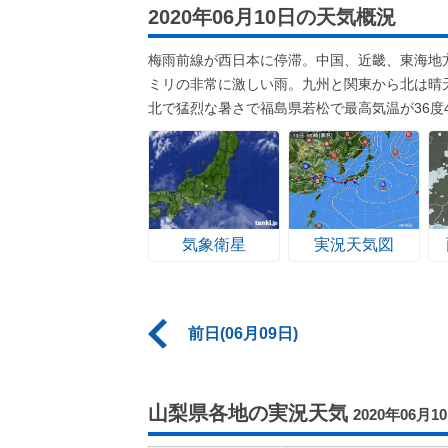
2020年06月10日の天気概況
梅雨前線が西日本に停滞。中国、近畿、東海地方
ミリの非常に激しい雨。九州と関東から北は晴天
北で猛烈な暑さで福島県若松で最高気温が36度
気象衛星
実況天気図
前日(06月09日)
山梨県各地の実況天気
2020年06月1