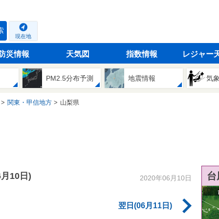
索
現在地
防災情報
天気図
指数情報
レジャー
PM2.5分布予測
地震情報
気
関東・甲信地方
山梨県
台
6月10日)
2020年06月10日
翌日(06月11日)