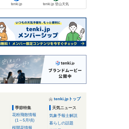
tenki.jp
tenki.jp 登山天気
tenki.jpトップ
季節特集
天気ニュース
花粉飛散情報
気象予報士解説
(1～5月頃)
暮らしの話題
桜開花情報