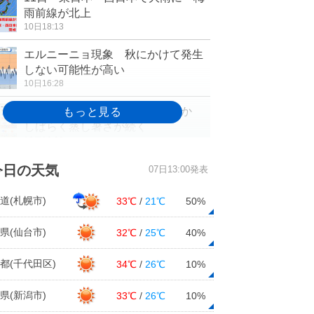
雨前線が北上
10日18:13
エルニーニョ現象 秋にかけて発生
しない可能性が高い
10日16:28
あす 関東甲信なども梅雨入りか
しばらく蒸し暑さが続く
10日16:02
東京都心2日連続の真夏日に 福島・
今日の天気
07日13:00発表
長野は猛暑日
10日15:26
道(札幌市)
33℃
/
21℃
50%
四国地方 警報級の大雨の恐れも
県(仙台市)
32℃
/
25℃
40%
10日13:45
都(千代田区)
34℃
/
26℃
10%
東北で今年初の猛暑日 真夏日地点
県(新潟市)
33℃
/
26℃
10%
も続々と
10日13:11