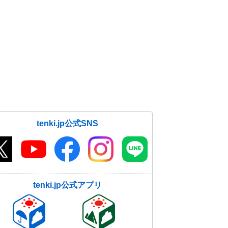
ク大 南西諸島大雨のおそれ
10日07:47
高知県で震度4の地震 津波の心配な
し
10日00:31
tenki.jp公式SNS
tenki.jp公式アプリ