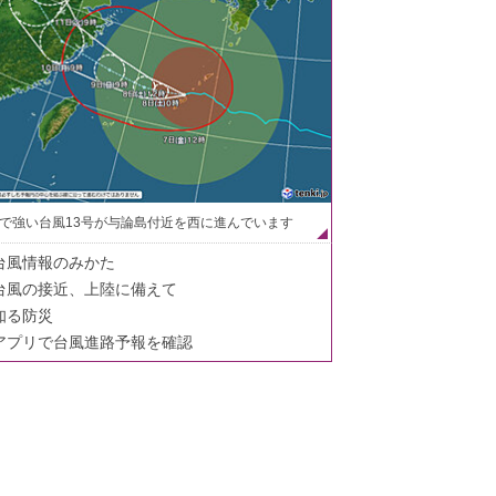
で強い台風13号が与論島付近を西に進んでいます
台風情報のみかた
台風の接近、上陸に備えて
知る防災
アプリで台風進路予報を確認