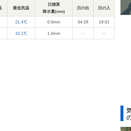
日積算
温
最低気温
日の出
日の入
降水量(mm)
21.4℃
0.0
mm
04:29
19:01
15.1℃
1.0
mm
---
---