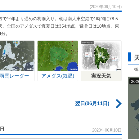
(2020年06月10日)
で平年より遅めの梅雨入り。朝は南大東空港で1時間に78.5
。全国のアメダスで真夏日は354地点、猛暑日は10地点。東
4分。
衛
雨雲レーダー
アメダス(気温)
実況天気
翌日(06月11日)
0日
2020年06月10日