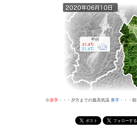
※
赤字
・・・夕方までの最高気温
青字
・・・朝