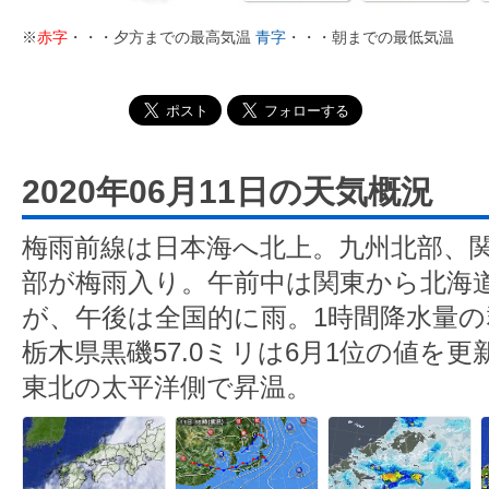
※
赤字
・・・夕方までの最高気温
青字
・・・朝までの最低気温
2020年06月11日の天気概況
梅雨前線は日本海へ北上。九州北部、
部が梅雨入り。午前中は関東から北海
が、午後は全国的に雨。1時間降水量の群
栃木県黒磯57.0ミリは6月1位の値を
東北の太平洋側で昇温。