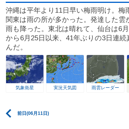
沖縄は平年より11日早い梅雨明け。梅
関東は雨の所が多かった。発達した雲
雨も降った。東北は晴れて、仙台は6月と
から6月25日以来、41年ぶりの3日連
んだ。
気象衛星
実況天気図
雨雲レーダー
前日(06月11日)