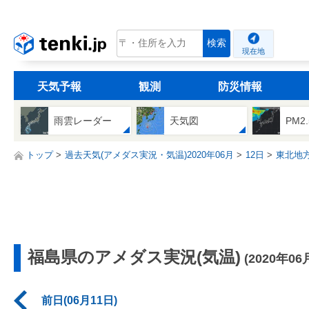
tenki.jp
検索
現在地
天気予報
観測
防災情報
雨雲レーダー
天気図
PM2
トップ
過去天気(アメダス実況・気温)2020年06月
12日
東北地
福島県のアメダス実況(気温)
(2020年06
前日(06月11日)