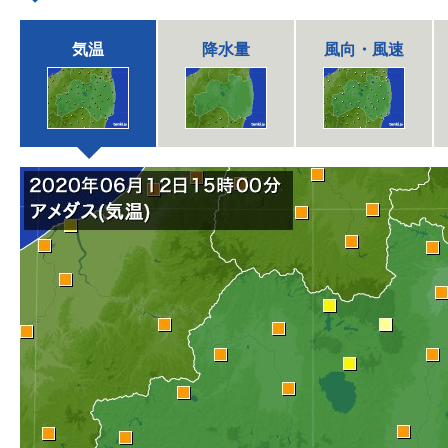
気温
降水量
風向・風速