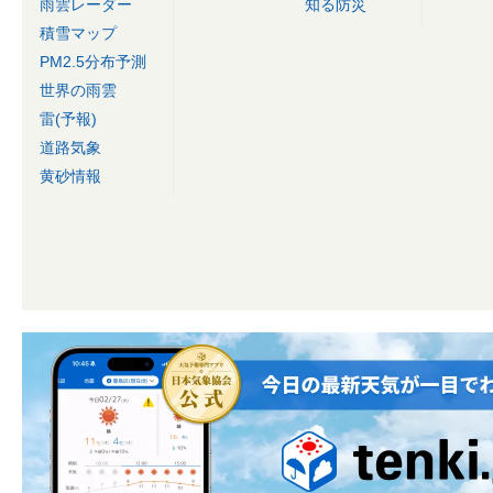
雨雲レーダー
知る防災
積雪マップ
PM2.5分布予測
世界の雨雲
雷(予報)
道路気象
黄砂情報