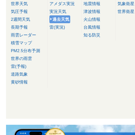
世界天気
アメダス実況
地震情報
気象衛星
気圧予報
実況天気
津波情報
世界衛星
2週間天気
過去天気
火山情報
長期予報
雷(実況)
台風情報
雨雲レーダー
知る防災
積雪マップ
PM2.5分布予測
世界の雨雲
雷(予報)
道路気象
黄砂情報