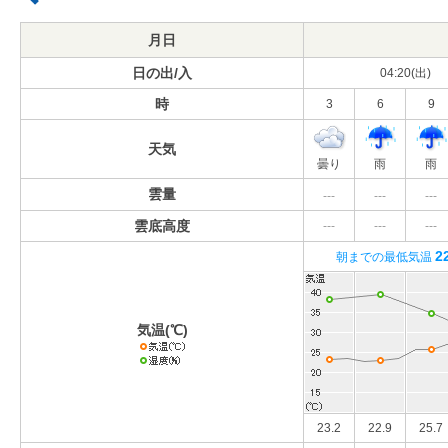
月日
日の出/入
04:20(出)
時
3
6
9
天気
曇り
雨
雨
雲量
---
---
---
雲底高度
---
---
---
2
朝までの最低気温
気温(℃)
23.2
22.9
25.7