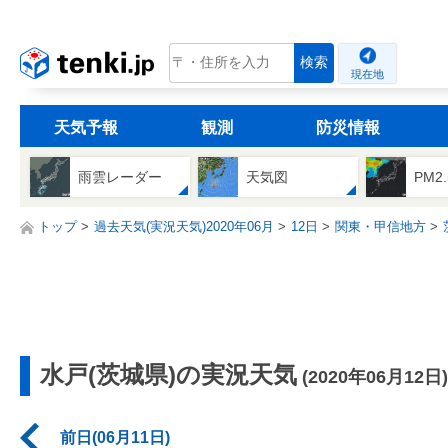
tenki.jp
検索
現在地
天気予報
観測
防災情報
雨雲レーダー
天気図
PM2
トップ
過去天気(実況天気)2020年06月
12日
関東・甲信地方
水戸(茨城県)の実況天気
(2020年06月12日)
前日(06月11日)