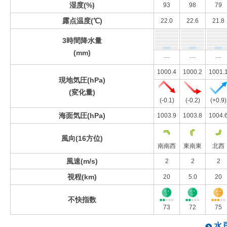
湿度(%)
93
98
79
露点温度(℃)
22.0
22.6
21.8
3時間降水量
(mm)
---
---
---
1000.4
1000.2
1001.
現地気圧(hPa)
(変化量)
(-0.1)
(-0.2)
(+0.9)
海面気圧(hPa)
1003.9
1003.8
1004.
風向(16方位)
南南西
東南東
北西
風速(m/s)
2
2
2
視程(km)
20
5.0
20
不快指数
73
72
75
水戸