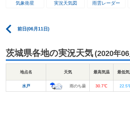
気象衛星
実況天気図
雨雲レーダー
前日(06月11日)
茨城県各地の実況天気
(2020年0
地点名
天気
最高気温
最低気
水戸
雨のち曇
30.7℃
22.5