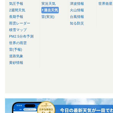
気圧予報
実況天気
津波情報
世界衛星
2週間天気
過去天気
火山情報
長期予報
雷(実況)
台風情報
雨雲レーダー
知る防災
積雪マップ
PM2.5分布予測
世界の雨雲
雷(予報)
道路気象
黄砂情報