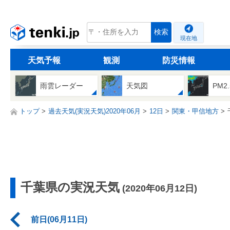
tenki.jp
検索
現在地
天気予報
観測
防災情報
雨雲レーダー
天気図
PM2
トップ
過去天気(実況天気)2020年06月
12日
関東・甲信地方
千葉県の実況天気
(2020年06月12日)
前日(06月11日)