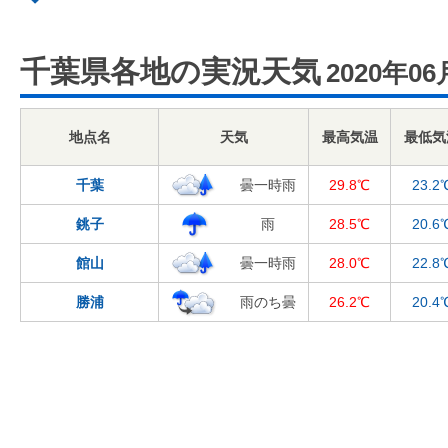
千葉県各地の実況天気
2020年06
地点名
天気
最高気温
最低気
千葉
曇一時雨
29.8℃
23.2
銚子
雨
28.5℃
20.6
館山
曇一時雨
28.0℃
22.8
勝浦
雨のち曇
26.2℃
20.4