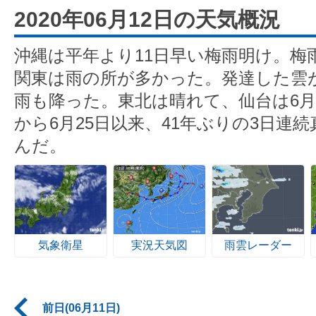
2020年06月12日の天気概況
沖縄は平年より11日早い梅雨明け。梅
関東は雨の所が多かった。発達した雲
雨も降った。東北は晴れて、仙台は6月と
から6月25日以来、41年ぶりの3日連
んだ。
気象衛星
実況天気図
雨雲レーダー
前日(06月11日)