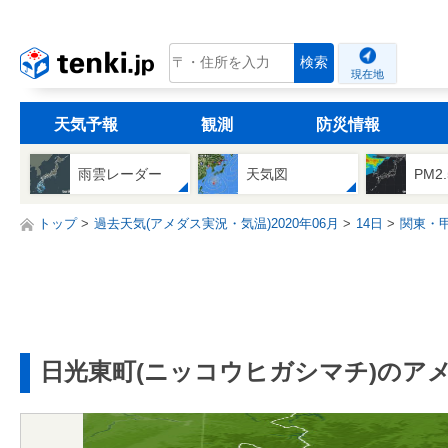
tenki.jp
検索
現在地
天気予報
観測
防災情報
雨雲レーダー
天気図
PM2
トップ
過去天気(アメダス実況・気温)2020年06月
14日
関東・
日光東町(ニッコウヒガシマチ)のア