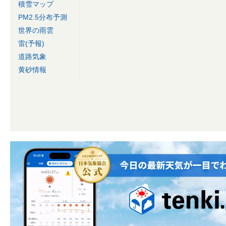
積雪マップ
PM2.5分布予測
世界の雨雲
雷(予報)
道路気象
黄砂情報