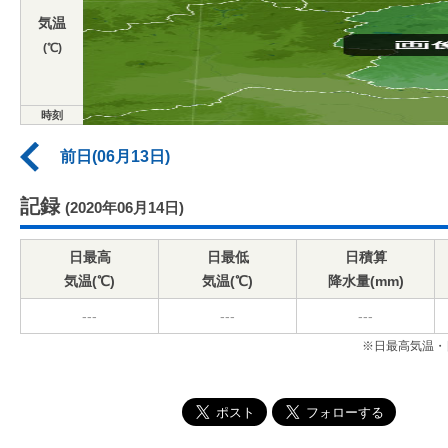
気温
(℃)
時刻
前日(06月13日)
記録
(2020年06月14日)
日最高
日最低
日積算
気温(℃)
気温(℃)
降水量(mm)
---
---
---
※日最高気温・