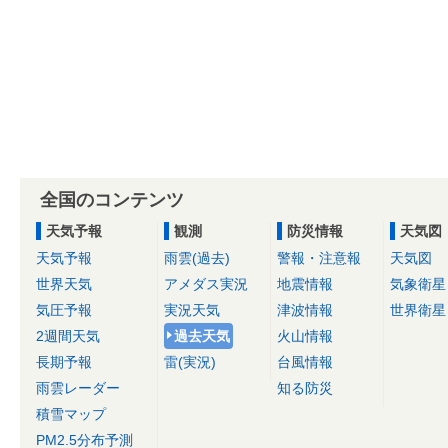
全国のコンテンツ
天気予報
観測
防災情報
天気図
天気予報
雨雲(過去)
警報・注意報
天気図
世界天気
アメダス実況
地震情報
気象衛星
気圧予報
実況天気
津波情報
世界衛星
2週間天気
過去天気
火山情報
長期予報
雷(実況)
台風情報
雨雲レーダー
知る防災
積雪マップ
PM2.5分布予測