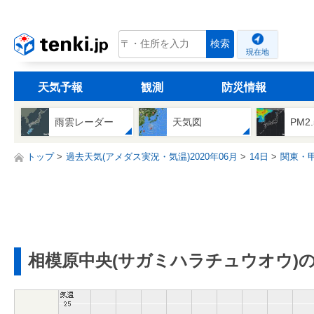
tenki.jp
検索
現在地
天気予報
観測
防災情報
雨雲レーダー
天気図
PM2
トップ
過去天気(アメダス実況・気温)2020年06月
14日
関東・
相模原中央(サガミハラチュウオウ)