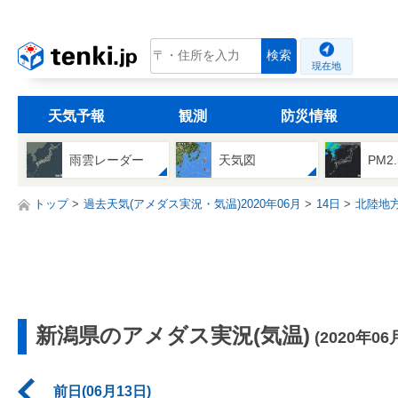
tenki.jp
検索
現在地
天気予報
観測
防災情報
雨雲レーダー
天気図
PM2
トップ
過去天気(アメダス実況・気温)2020年06月
14日
北陸地
新潟県のアメダス実況(気温)
(2020年06
前日(06月13日)