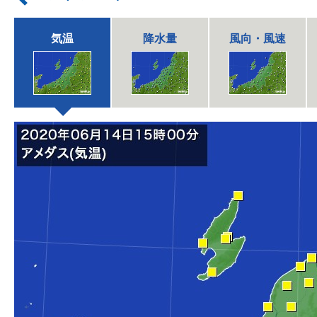
気温
降水量
風向・風速