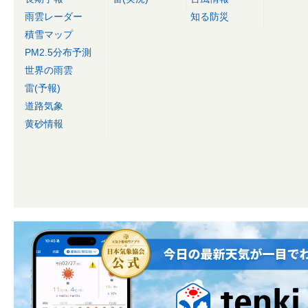
雨雲レーダー
知る防災
積雪マップ
PM2.5分布予測
世界の雨雲
雷(予報)
道路気象
黄砂情報