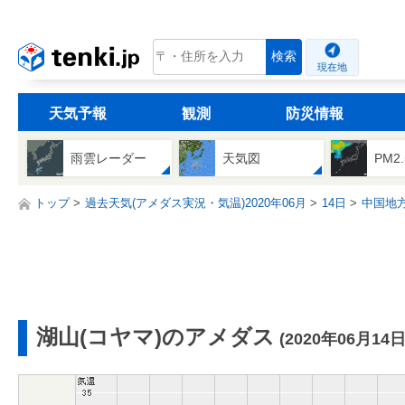
tenki.jp
検索
現在地
天気予報
観測
防災情報
雨雲レーダー
天気図
PM2
トップ
過去天気(アメダス実況・気温)2020年06月
14日
中国地
湖山(コヤマ)のアメダス
(2020年06月14日