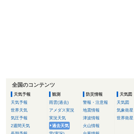
全国のコンテンツ
天気予報
観測
防災情報
天気図
天気予報
雨雲(過去)
警報・注意報
天気図
世界天気
アメダス実況
地震情報
気象衛星
気圧予報
実況天気
津波情報
世界衛星
2週間天気
過去天気
火山情報
長期予報
雷(実況)
台風情報