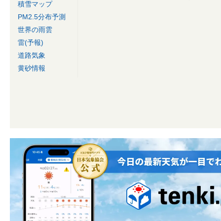
積雪マップ
PM2.5分布予測
世界の雨雲
雷(予報)
道路気象
黄砂情報