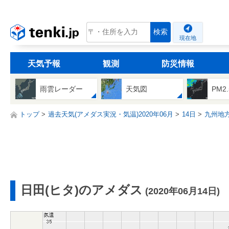
tenki.jp
検索
現在地
天気予報
観測
防災情報
雨雲レーダー
天気図
PM2
トップ
過去天気(アメダス実況・気温)2020年06月
14日
九州地
日田(ヒタ)のアメダス
(2020年06月14日)