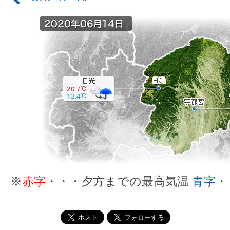
※
赤字
・・・夕方までの最高気温
青字
・