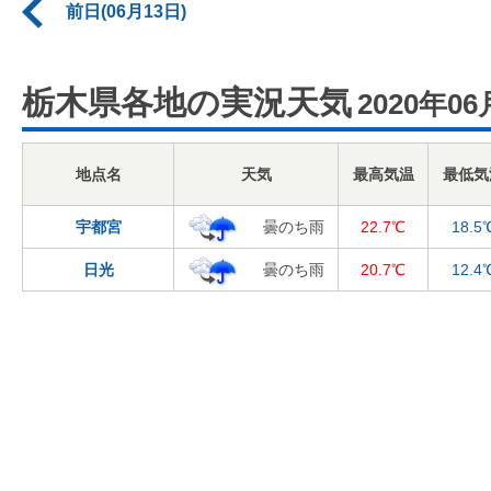
前日(06月13日)
栃木県各地の実況天気
2020年06
地点名
天気
最高気温
最低気
宇都宮
曇のち雨
22.7℃
18.5
日光
曇のち雨
20.7℃
12.4