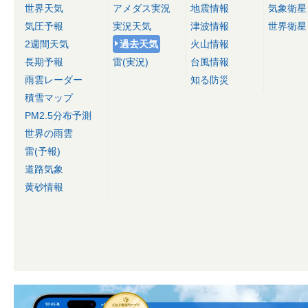
世界天気
アメダス実況
地震情報
気象衛星
気圧予報
実況天気
津波情報
世界衛星
2週間天気
過去天気
火山情報
長期予報
雷(実況)
台風情報
雨雲レーダー
知る防災
積雪マップ
PM2.5分布予測
世界の雨雲
雷(予報)
道路気象
黄砂情報