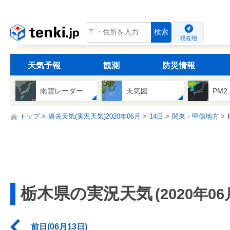
tenki.jp
検索
現在地
天気予報
観測
防災情報
雨雲レーダー
天気図
PM2
トップ
過去天気(実況天気)2020年06月
14日
関東・甲信地方
栃木県の実況天気
(2020年06
前日(06月13日)