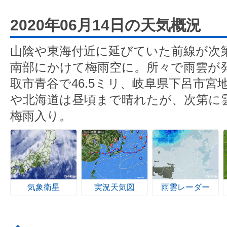
2020年06月14日の天気概況
山陰や東海付近に延びていた前線が次
南部にかけて梅雨空に。所々で雨雲が
取市青谷で46.5ミリ、岐阜県下呂市宮地
や北海道は昼頃まで晴れたが、次第に
梅雨入り。
気象衛星
実況天気図
雨雲レーダー