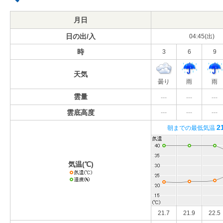
月日
日の出/入
04:45(出)
時
3
6
9
天気
曇り
雨
雨
雲量
---
---
---
雲底高度
---
---
---
2
朝までの最低気温
気温(℃)
21.7
21.9
22.5