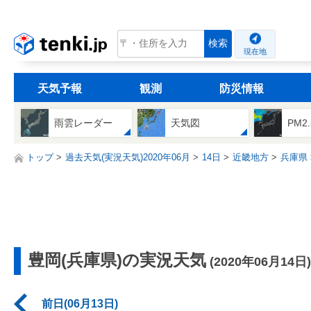
tenki.jp
検索
現在地
天気予報
観測
防災情報
雨雲レーダー
天気図
PM2
トップ
過去天気(実況天気)2020年06月
14日
近畿地方
兵庫県
豊岡(兵庫県)の実況天気
(2020年06月14日)
前日(06月13日)