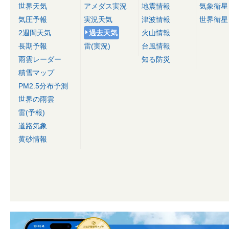
世界天気
アメダス実況
地震情報
気象衛星
気圧予報
実況天気
津波情報
世界衛星
2週間天気
過去天気
火山情報
長期予報
雷(実況)
台風情報
雨雲レーダー
知る防災
積雪マップ
PM2.5分布予測
世界の雨雲
雷(予報)
道路気象
黄砂情報