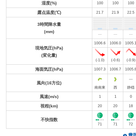
湿度(%)
100
100
100
露点温度(℃)
21.7
21.9
22.5
3時間降水量
(mm)
---
---
---
1006.6
1006.0
1005.
現地気圧(hPa)
(変化量)
(-1.0)
(-0.6)
(-0.9)
海面気圧(hPa)
1007.3
1006.7
1005.
風向(16方位)
南南東
西
静穏
風速(m/s)
1
1
0
視程(km)
20
20
18
不快指数
71
71
72
豊岡