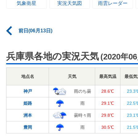
気象衛星
実況天気図
雨雲レーダー
前日(06月13日)
兵庫県各地の実況天気
(2020年0
地点名
天気
最高気温
最低気
神戸
雨のち曇
28.6℃
23.3
姫路
雨
29.1℃
22.5
洲本
曇時々雨
29.8℃
23.1
豊岡
雨
30.5℃
21.5