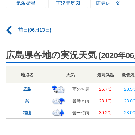
気象衛星
実況天気図
雨雲レーダー
前日(06月13日)
広島県各地の実況天気
(2020年0
地点名
天気
最高気温
最低気
広島
雨のち曇
26.7℃
23.5
呉
曇時々雨
28.1℃
23.0
福山
曇一時雨
30.2℃
23.0