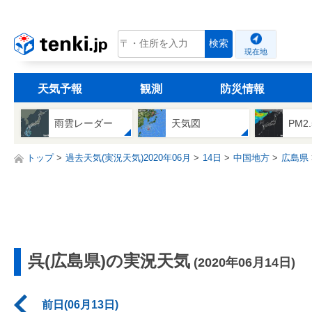
tenki.jp
検索
現在地
天気予報
観測
防災情報
雨雲レーダー
天気図
PM2
トップ
過去天気(実況天気)2020年06月
14日
中国地方
広島県
呉(広島県)の実況天気
(2020年06月14日)
前日(06月13日)