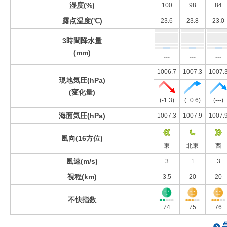
湿度(%)
100
98
84
露点温度(℃)
23.6
23.8
23.0
3時間降水量
(mm)
---
---
---
1006.7
1007.3
1007.
現地気圧(hPa)
(変化量)
(-1.3)
(+0.6)
(---)
海面気圧(hPa)
1007.3
1007.9
1007.
風向(16方位)
東
北東
西
風速(m/s)
3
1
3
視程(km)
3.5
20
20
不快指数
74
75
76