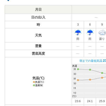
月日
日の出/入
---
時
3
6
9
天気
雨
雨
曇り
雲量
---
---
---
雲底高度
---
---
---
2
朝までの最低気温
気温(℃)
23.6
24.1
25.9