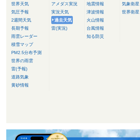
世界天気
アメダス実況
地震情報
気象衛星
気圧予報
実況天気
津波情報
世界衛星
2週間天気
過去天気
火山情報
長期予報
雷(実況)
台風情報
雨雲レーダー
知る防災
積雪マップ
PM2.5分布予測
世界の雨雲
雷(予報)
道路気象
黄砂情報