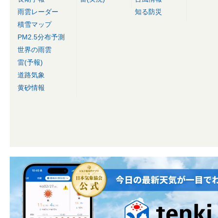
雨雲レーダー
知る防災
積雪マップ
PM2.5分布予測
世界の雨雲
雷(予報)
道路気象
黄砂情報