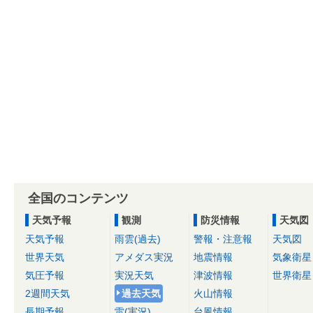
全国のコンテンツ
天気予報
観測
防災情報
天気図
天気予報
雨雲(過去)
警報・注意報
天気図
世界天気
アメダス実況
地震情報
気象衛星
気圧予報
実況天気
津波情報
世界衛星
2週間天気
過去天気
火山情報
長期予報
雷(実況)
台風情報