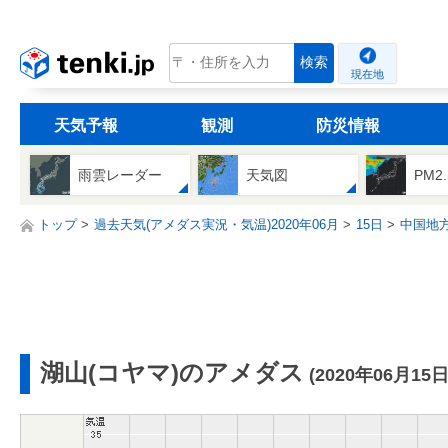
tenki.jp
検索
現在地
天気予報
観測
防災情報
雨雲レーダー
天気図
PM2
トップ
過去天気(アメダス実況・気温)2020年06月
15日
中国地
湖山(コヤマ)のアメダス
(2020年06月15日