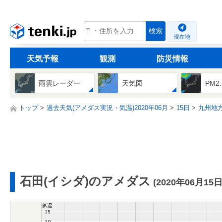
tenki.jp
検索
現在地
天気予報
観測
防災情報
雨雲レーダー
天気図
PM2
トップ
過去天気(アメダス実況・気温)2020年06月
15日
九州地
石田(イシダ)のアメダス
(2020年06月15日