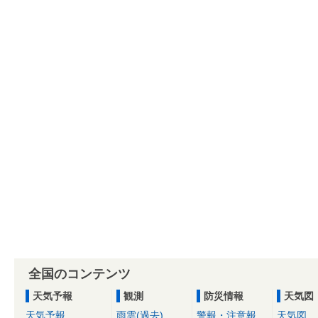
全国のコンテンツ
天気予報
観測
防災情報
天気図
天気予報
雨雲(過去)
警報・注意報
天気図