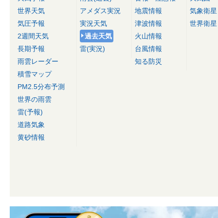
世界天気
アメダス実況
地震情報
気象衛星
気圧予報
実況天気
津波情報
世界衛星
2週間天気
過去天気
火山情報
長期予報
雷(実況)
台風情報
雨雲レーダー
知る防災
積雪マップ
PM2.5分布予測
世界の雨雲
雷(予報)
道路気象
黄砂情報