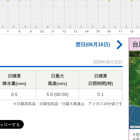
台
翌日(06月16日)
2020年06月15日
日積算
日最大
日積算
降水量(mm)
風速(m/s)
日照時間(時)
0.5
5.0 (00:50)
0.1
※日最高気温・日最低気温・日最大風速は、アメダス10分値です
大型
北西