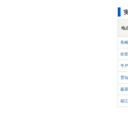
地
長
佐
平
雲
厳
福