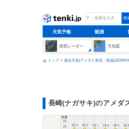
tenki.jp
検
天気予報
観測
雨雲レーダー
天気図
トップ
過去天気(アメダス実況・気温)2020年0
長崎(ナガサキ)のアメダ