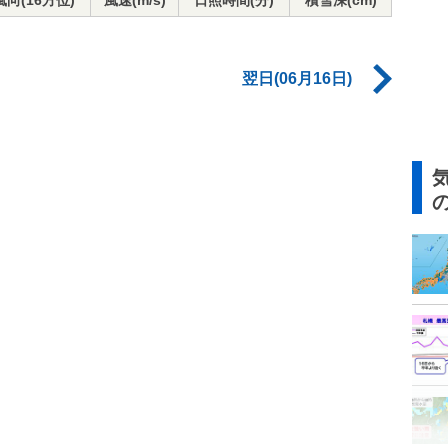
風向(16方位)
風速(m/s)
日照時間(分)
積雪深(cm)
翌日(06月16日)