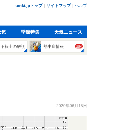
tenki.jpトップ
｜
サイトマップ
｜
ヘルプ
天気
季節特集
天気ニュース
象予報士の解説
熱中症情報
注目
2020年06月15日