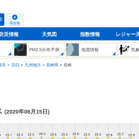
索
現在地
防災情報
天気図
指数情報
レジャー
PM2.5分布予測
地震情報
気
6月
15日
九州地方
長崎県
長崎
ス
(2020年06月15日)