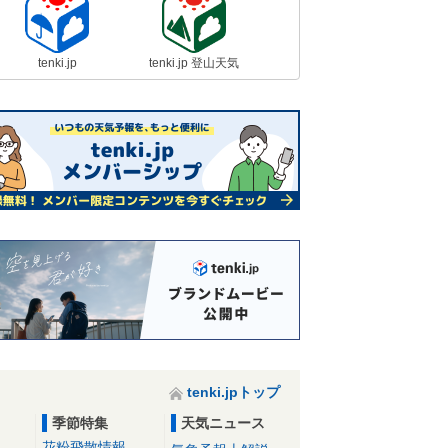
tenki.jp
tenki.jp 登山天気
tenki.jpトップ
季節特集
天気ニュース
花粉飛散情報