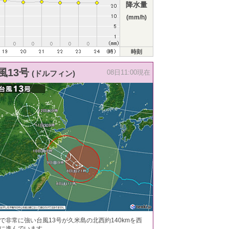
降水量
(mm/h)
時刻
風13号
(ドルフィン)
08日11:00現在
で非常に強い台風13号が久米島の北西約140kmを西
に進んでいます