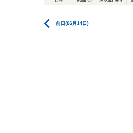
日時
気温(℃)
降水量(mm)
前日(06月14日)