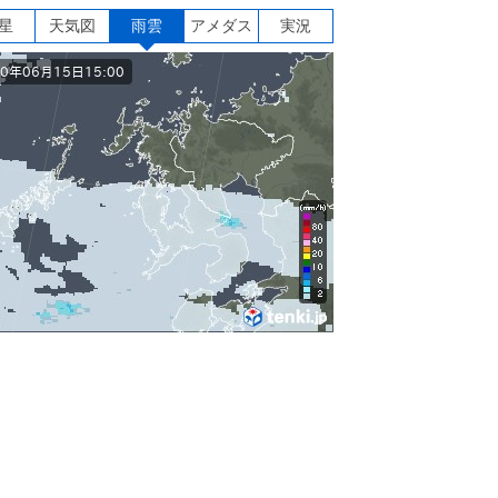
星
天気図
雨雲
アメダス
実況