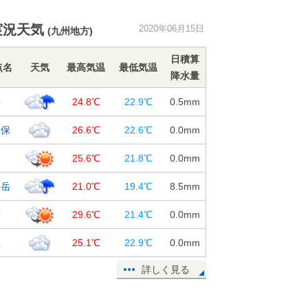
静岡市や栃木県佐野市で35℃超 東
実況天気
2020年06月15日
(九州地方)
京都心など今年一番の暑さ
15日15:23
日積算
点名
天気
最高気温
最低気温
降水量
週末にかけて、北日本や東日本は暑
さが和らぎ、ヒンヤリする所も
崎
24.8℃
22.9℃
0.5
mm
15日12:42
世保
26.6℃
22.6℃
0.0
mm
15～16日 鹿児島県に梅雨前線停
滞 土砂災害に警戒
戸
25.6℃
21.8℃
0.0
mm
15日11:19
仙岳
21.0℃
19.4℃
8.5
mm
都心はすでに30℃に 梅雨の晴れ間
の関東 35℃以上も
原
29.6℃
21.4℃
0.0
mm
15日11:00
江
25.1℃
22.9℃
0.0
mm
15日 お帰り時間の傘予報
詳しく見る
15日10:02
15日 九州南部で滝のような雨 関