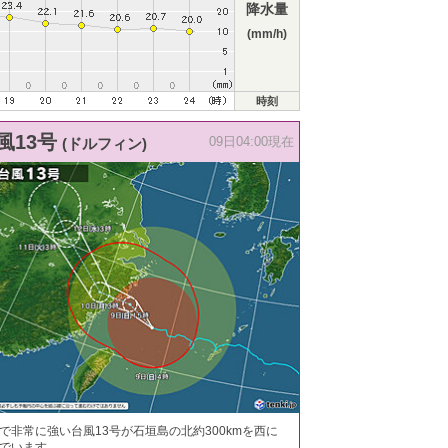
降水量
(mm/h)
時刻
風13号
(ドルフィン)
09日04:00現在
で非常に強い台風13号が石垣島の北約300kmを西に
でいます