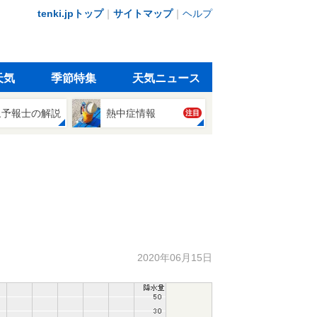
tenki.jpトップ
｜
サイトマップ
｜
ヘルプ
天気
季節特集
天気ニュース
象予報士の解説
熱中症情報
注目
2020年06月15日