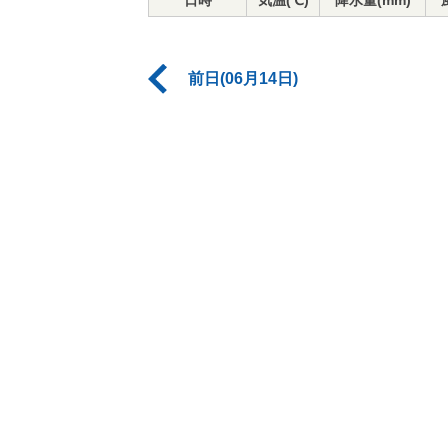
日時
気温(℃)
降水量(mm)
前日(06月14日)