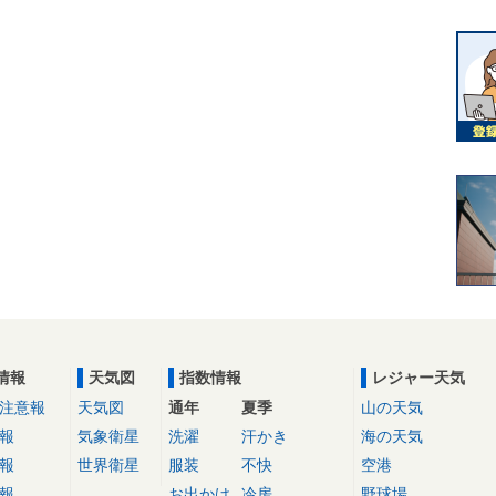
情報
天気図
指数情報
レジャー天気
注意報
天気図
通年
夏季
山の天気
報
気象衛星
洗濯
汗かき
海の天気
報
世界衛星
服装
不快
空港
報
お出かけ
冷房
野球場