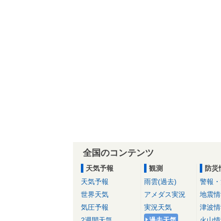
全国のコンテンツ
天気予報
観測
防災
天気予報
雨雲(過去)
警報・
世界天気
アメダス実況
地震情
気圧予報
実況天気
津波情
2週間天気
過去天気
火山情