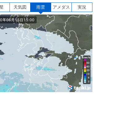
星
天気図
雨雲
アメダス
実況