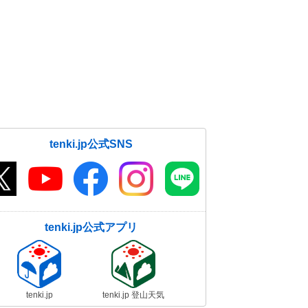
東甲信は猛烈な暑さ
15日07:21
tenki.jp公式SNS
tenki.jp公式アプリ
tenki.jp
tenki.jp 登山天気