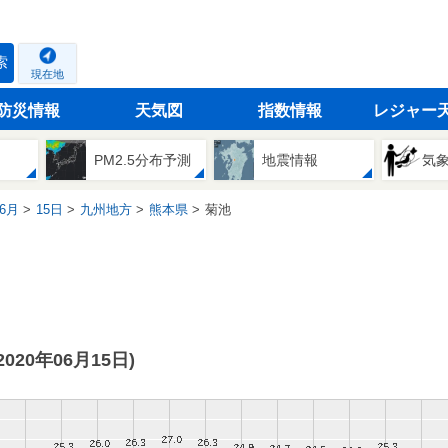
索
現在地
防災情報
天気図
指数情報
レジャー
PM2.5分布予測
地震情報
気
6月
15日
九州地方
熊本県
菊池
(2020年06月15日)