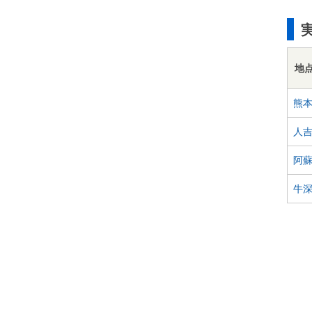
地
熊
人
阿
牛