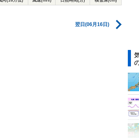
風向(16方位)
風速(m/s)
日照時間(分)
積雪深(cm)
翌日(06月16日)