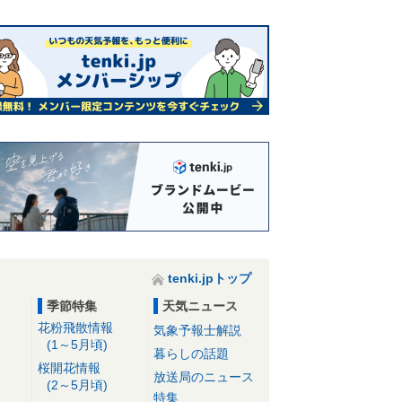
tenki.jpトップ
季節特集
天気ニュース
花粉飛散情報
気象予報士解説
(1～5月頃)
暮らしの話題
桜開花情報
放送局のニュース
(2～5月頃)
特集