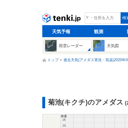
tenki.jp
検
天気予報
観測
雨雲レーダー
天気図
トップ
過去天気(アメダス実況・気温)2020年0
菊池(キクチ)のアメダス