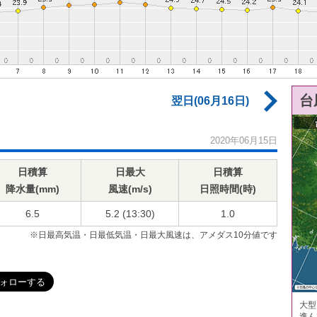
台
翌日(06月16日)
2020年06月15日
日積算
日最大
日積算
降水量(mm)
風速(m/s)
日照時間(時)
6.5
5.2 (13:30)
1.0
※日最高気温・日最低気温・日最大風速は、アメダス10分値です
大型
進ん