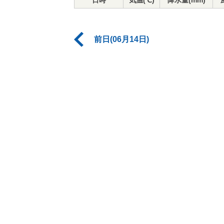
日時
気温(℃)
降水量(mm)
前日(06月14日)