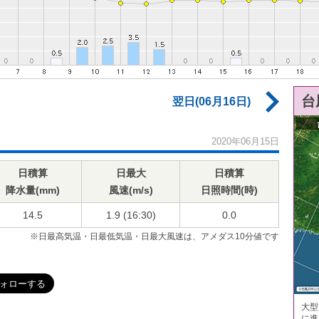
台
翌日(06月16日)
2020年06月15日
日積算
日最大
日積算
降水量(mm)
風速(m/s)
日照時間(時)
14.5
1.9 (16:30)
0.0
※日最高気温・日最低気温・日最大風速は、アメダス10分値です
大型
に進