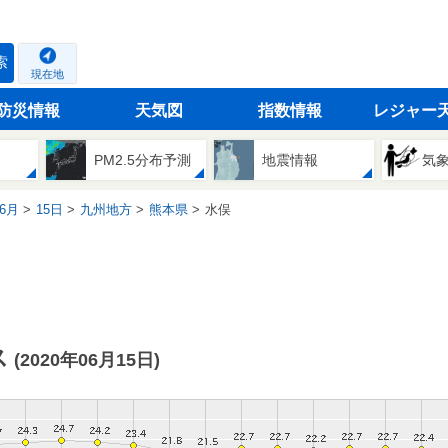
索
現在地
防災情報
天気図
指数情報
レジャー
PM2.5分布予測
地震情報
気
6月
15日
九州地方
熊本県
水俣
ス
(2020年06月15日)