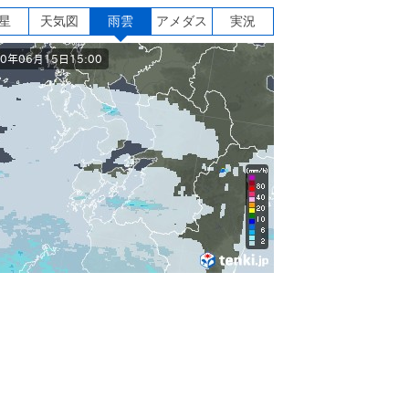
星
天気図
雨雲
アメダス
実況