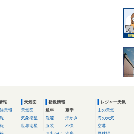
情報
天気図
指数情報
レジャー天気
注意報
天気図
通年
夏季
山の天気
報
気象衛星
洗濯
汗かき
海の天気
報
世界衛星
服装
不快
空港
報
お出かけ
冷房
野球場