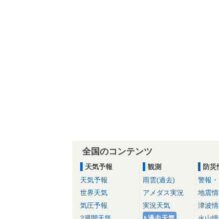
全国のコンテンツ
天気予報
観測
防災
天気予報
雨雲(過去)
警報・
世界天気
アメダス実況
地震情
気圧予報
実況天気
津波情
2週間天気
過去天気
火山情