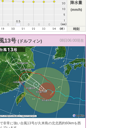
降水量
(mm/h)
時刻
風13号
(ドルフィン)
08日06:00現在
で非常に強い台風13号が久米島の北北西約60kmを西
んでいます