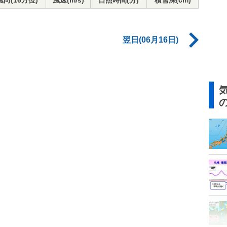
風向(16方位)
風速(m/s)
日照時間(分)
積雪深(cm)
翌日(06月16日)