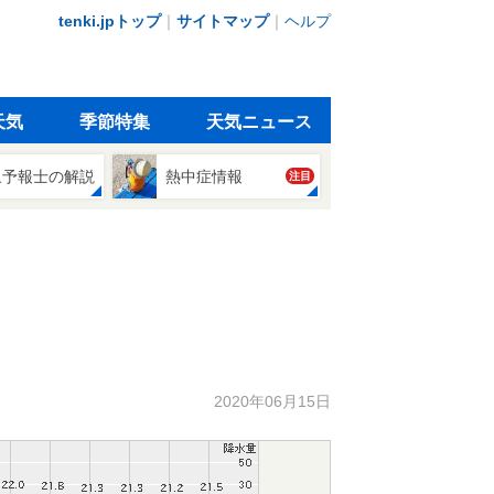
tenki.jpトップ
｜
サイトマップ
｜
ヘルプ
天気
季節特集
天気ニュース
象予報士の解説
熱中症情報
注目
2020年06月15日