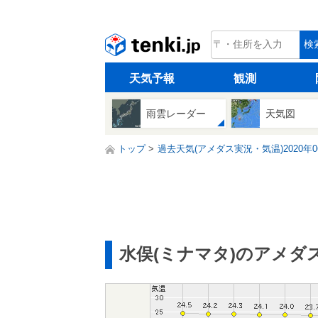
tenki.jp
検
天気予報
観測
雨雲レーダー
天気図
トップ
過去天気(アメダス実況・気温)2020年0
水俣(ミナマタ)のアメダ