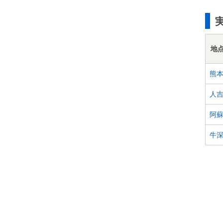
地
熊
人
阿
牛