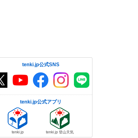
東甲信は猛烈な暑さ
15日07:21
tenki.jp公式SNS
tenki.jp公式アプリ
tenki.jp
tenki.jp 登山天気