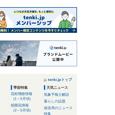
tenki.jpトップ
季節特集
天気ニュース
花粉飛散情報
気象予報士解説
(1～5月頃)
暮らしの話題
桜開花情報
放送局のニュース
(2～5月頃)
特集