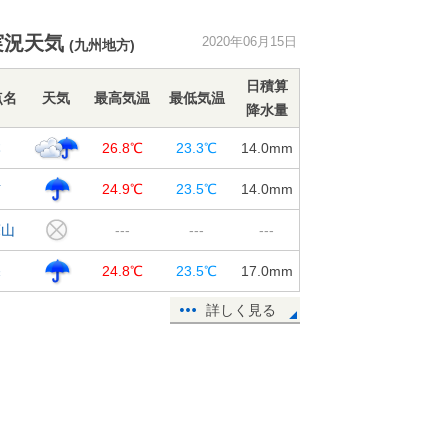
静岡市や栃木県佐野市で35℃超 東
実況天気
2020年06月15日
(九州地方)
京都心など今年一番の暑さ
15日15:23
日積算
点名
天気
最高気温
最低気温
降水量
週末にかけて、北日本や東日本は暑
さが和らぎ、ヒンヤリする所も
本
26.8℃
23.3℃
14.0
mm
15日12:42
吉
24.9℃
23.5℃
14.0
mm
15～16日 鹿児島県に梅雨前線停
滞 土砂災害に警戒
蘇山
---
---
---
15日11:19
深
24.8℃
23.5℃
17.0
mm
都心はすでに30℃に 梅雨の晴れ間
の関東 35℃以上も
詳しく見る
15日11:00
15日 お帰り時間の傘予報
15日10:02
15日 九州南部で滝のような雨 関