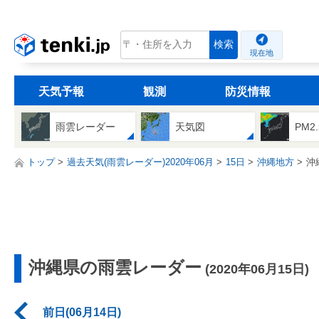
tenki.jp
検索
現在地
天気予報
観測
防災情報
雨雲レーダー
天気図
PM2
トップ
過去天気(雨雲レーダー)2020年06月
15日
沖縄地方
沖
沖縄県の雨雲レーダー
(2020年06月15日)
前日(06月14日)