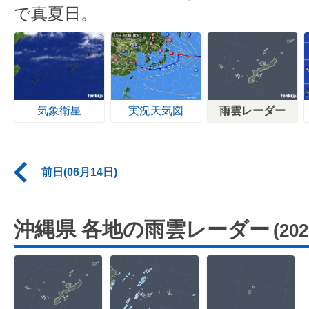
で真夏日。
気象衛星
実況天気図
雨雲レーダー
前日(06月14日)
沖縄県 各地の雨雲レーダー
(20