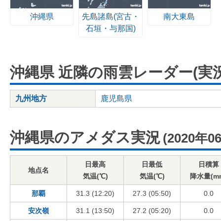
沖縄県
先島諸島(宮古・
南大東島
石垣・与那国)
沖縄県 近隣の雨雲レーダー(実況
九州地方
鹿児島県
沖縄県のアメダス実況
(2020年0
日最高
日最低
日積算
地点名
気温(℃)
気温(℃)
降水量(m
那覇
31.3 (12:20)
27.3 (05:50)
0.0
安次嶺
31.1 (13:50)
27.2 (05:20)
0.0