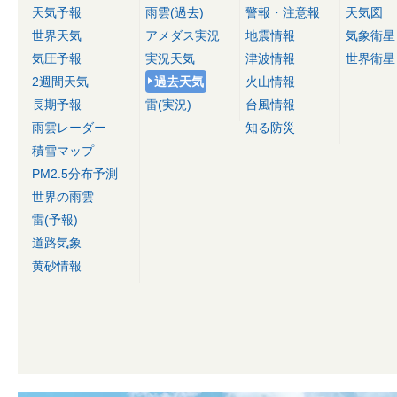
天気予報
雨雲(過去)
警報・注意報
天気図
世界天気
アメダス実況
地震情報
気象衛星
気圧予報
実況天気
津波情報
世界衛星
2週間天気
過去天気
火山情報
長期予報
雷(実況)
台風情報
雨雲レーダー
知る防災
積雪マップ
PM2.5分布予測
世界の雨雲
雷(予報)
道路気象
黄砂情報