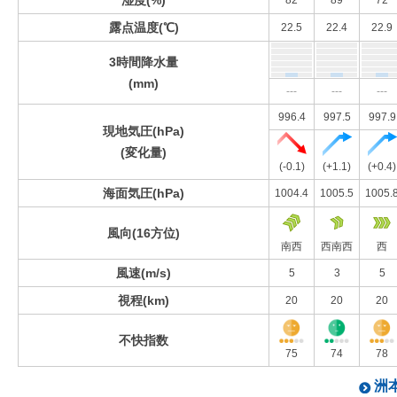
湿度(%)
82
89
72
露点温度(℃)
22.5
22.4
22.9
3時間降水量
(mm)
---
---
---
996.4
997.5
997.9
現地気圧(hPa)
(変化量)
(-0.1)
(+1.1)
(+0.4)
海面気圧(hPa)
1004.4
1005.5
1005.
風向(16方位)
南西
西南西
西
風速(m/s)
5
3
5
視程(km)
20
20
20
不快指数
75
74
78
洲本