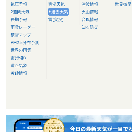
気圧予報
実況天気
津波情報
世界衛星
2週間天気
過去天気
火山情報
長期予報
雷(実況)
台風情報
雨雲レーダー
知る防災
積雪マップ
PM2.5分布予測
世界の雨雲
雷(予報)
道路気象
黄砂情報