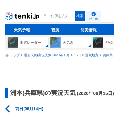
tenki.jp
検索
現在地
天気予報
観測
防災情報
雨雲レーダー
天気図
PM2
トップ
過去天気(実況天気)2020年06月
15日
近畿地方
兵庫県
洲本(兵庫県)の実況天気
(2020年06月15日)
前日(06月14日)