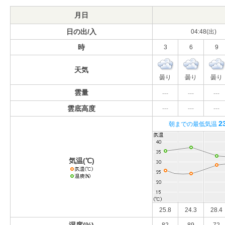
月日
日の出/入
04:48(出)
時
3
6
9
天気
曇り
曇り
曇り
雲量
---
---
---
雲底高度
---
---
---
2
朝までの最低気温
気温(℃)
25.8
24.3
28.4