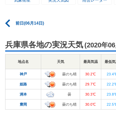
気象衛星
実況天気図
雨雲レーダー
前日(06月14日)
兵庫県各地の実況天気
(2020年0
地点名
天気
最高気温
最低気
神戸
曇のち晴
30.2℃
23.4
姫路
曇のち晴
29.7℃
22.2
洲本
曇
30.3℃
23.8
豊岡
曇のち晴
30.0℃
22.5