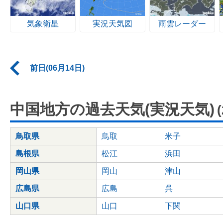
気象衛星
実況天気図
雨雲レーダー
前日(06月14日)
中国地方の過去天気(実況天気)
鳥取県
鳥取
米子
島根県
松江
浜田
岡山県
岡山
津山
広島県
広島
呉
山口県
山口
下関