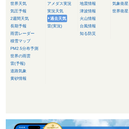
世界天気
アメダス実況
地震情報
気象衛星
気圧予報
実況天気
津波情報
世界衛星
2週間天気
過去天気
火山情報
長期予報
雷(実況)
台風情報
雨雲レーダー
知る防災
積雪マップ
PM2.5分布予測
世界の雨雲
雷(予報)
道路気象
黄砂情報