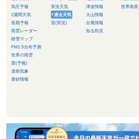
気圧予報
実況天気
津波情報
世界衛星
2週間天気
過去天気
火山情報
長期予報
雷(実況)
台風情報
雨雲レーダー
知る防災
積雪マップ
PM2.5分布予測
世界の雨雲
雷(予報)
道路気象
黄砂情報