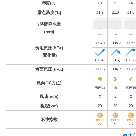
湿度(%)
73
73
74
露点温度(℃)
21.9
21.0
21.8
3時間降水量
(mm)
---
---
---
1004.7
1005.2
1005.
現地気圧(hPa)
(変化量)
(+0.4)
(+0.5)
(+0.7)
海面気圧(hPa)
1006.2
1006.7
1007.
風向(16方位)
南南西
西
東南
風速(m/s)
3
2
2
視程(km)
20
20
20
不快指数
77
76
76
大分