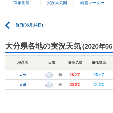
気象衛星
実況天気図
雨雲レーダー
前日(06月14日)
大分県各地の実況天気
(2020年0
地点名
天気
最高気温
最低気温
大分
曇
28.2℃
25.4℃
日田
曇
30.8℃
24.3℃