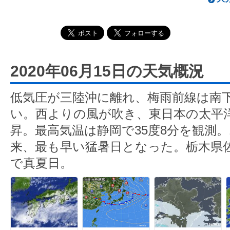
2020年06月15日の天気概況
低気圧が三陸沖に離れ、梅雨前線は南
い。西よりの風が吹き、東日本の太平
昇。最高気温は静岡で35度8分を観測。
来、最も早い猛暑日となった。栃木県佐野
で真夏日。