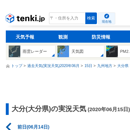
tenki.jp
検索
現在地
天気予報
観測
防災情報
雨雲レーダー
天気図
PM2
トップ
過去天気(実況天気)2020年06月
15日
九州地方
大分県
大分(大分県)の実況天気
(2020年06月15日)
前日(06月14日)