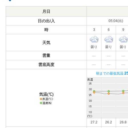
月日
日の出/入
05:04(出)
時
3
6
9
天気
曇り
曇り
曇り
雲量
---
---
---
雲底高度
---
---
---
2
朝までの最低気温
気温(℃)
27.2
26.2
26.8