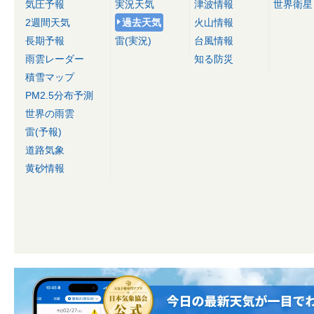
気圧予報
実況天気
津波情報
世界衛星
2週間天気
過去天気
火山情報
長期予報
雷(実況)
台風情報
雨雲レーダー
知る防災
積雪マップ
PM2.5分布予測
世界の雨雲
雷(予報)
道路気象
黄砂情報