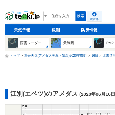
tenki.jp
検索
現在地
天気予報
観測
防災情報
雨雲レーダー
天気図
PM2
トップ
過去天気(アメダス実況・気温)2020年06月
16日
北海道
江別(エベツ)のアメダス
(2020年06月16日