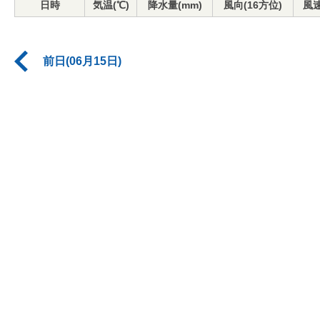
日時
気温(℃)
降水量(mm)
風向(16方位)
風速
前日(06月15日)