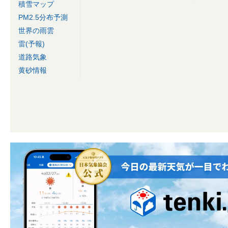
積雪マップ
PM2.5分布予測
世界の雨雲
雷(予報)
道路気象
黄砂情報