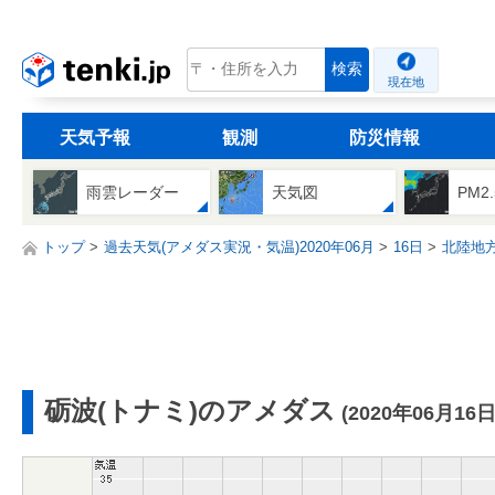
tenki.jp
検索
現在地
天気予報
観測
防災情報
雨雲レーダー
天気図
PM2
トップ
過去天気(アメダス実況・気温)2020年06月
16日
北陸地
砺波(トナミ)のアメダス
(2020年06月16日