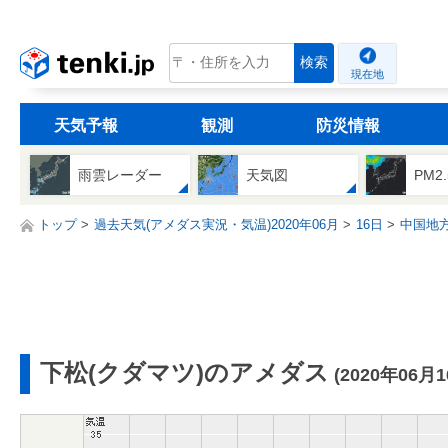
tenki.jp
検索
現在地
天気予報
観測
防災情報
雨雲レーダー
天気図
PM2
トップ
過去天気(アメダス実況・気温)2020年06月
16日
中国地
下松(クダマツ)のアメダス
(2020年06月1