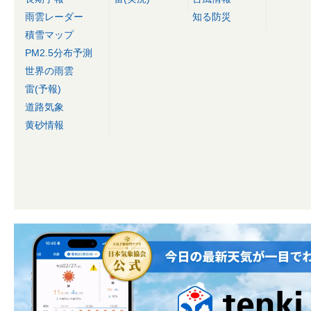
雨雲レーダー
知る防災
積雪マップ
PM2.5分布予測
世界の雨雲
雷(予報)
道路気象
黄砂情報