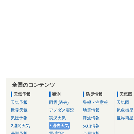
全国のコンテンツ
天気予報
観測
防災情報
天気図
天気予報
雨雲(過去)
警報・注意報
天気図
世界天気
アメダス実況
地震情報
気象衛星
気圧予報
実況天気
津波情報
世界衛星
2週間天気
過去天気
火山情報
長期予報
雷(実況)
台風情報