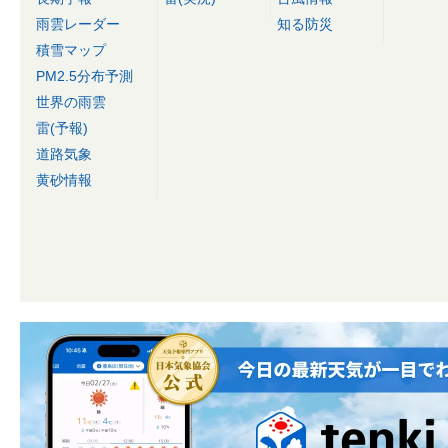
雨雲レーダー
知る防災
積雪マップ
PM2.5分布予測
世界の雨雲
雷(予報)
道路気象
黄砂情報