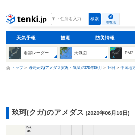
tenki.jp
検索
現在地
天気予報
観測
防災情報
雨雲レーダー
天気図
PM2
トップ
過去天気(アメダス実況・気温)2020年06月
16日
中国地
玖珂(クガ)のアメダス
(2020年06月16日)