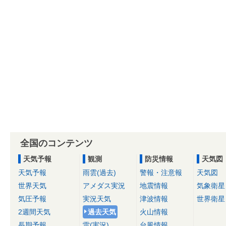
全国のコンテンツ
天気予報
観測
防災情報
天気図
天気予報
雨雲(過去)
警報・注意報
天気図
世界天気
アメダス実況
地震情報
気象衛星
気圧予報
実況天気
津波情報
世界衛星
2週間天気
過去天気
火山情報
長期予報
雷(実況)
台風情報