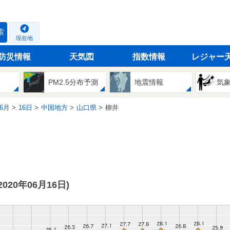
索
現在地
防災情報
天気図
指数情報
レジャー
PM2.5分布予測
地震情報
気
6月
16日
中国地方
山口県
柳井
(2020年06月16日)