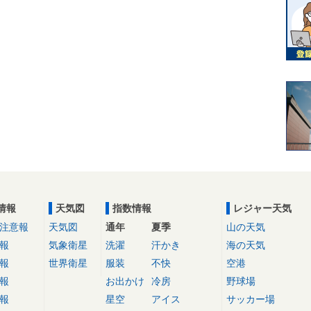
情報
天気図
指数情報
レジャー天気
注意報
天気図
通年
夏季
山の天気
報
気象衛星
洗濯
汗かき
海の天気
報
世界衛星
服装
不快
空港
報
お出かけ
冷房
野球場
報
星空
アイス
サッカー場