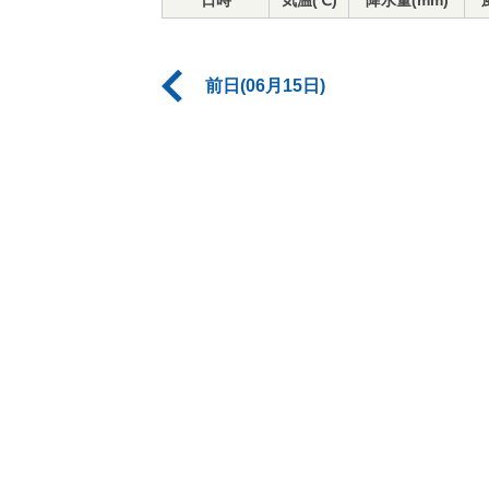
日時
気温(℃)
降水量(mm)
前日(06月15日)