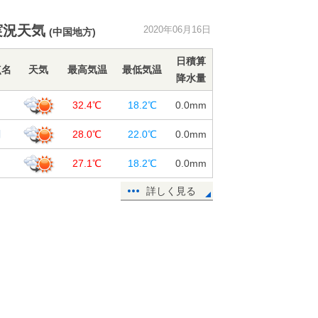
東北 きのう以上に激しい雷雨・竜
実況天気
2020年06月16日
(中国地方)
巻などの突風注意
16日12:36
日積算
点名
天気
最高気温
最低気温
降水量
ここ1週間の地震回数 きょうは朝ま
でに震度3が2回発生
口
32.4℃
18.2℃
0.0
mm
16日12:08
関
28.0℃
22.0℃
0.0
mm
週間 金曜は梅雨前線の活動活発
大雨に警戒 空気ひんやり
27.1℃
18.2℃
0.0
mm
16日11:48
詳しく見る
東北北部で雷雲発達 どしゃ降りの
雨も 奄美には雷雲が連なる
16日11:07
16日 お帰り時間の傘予報 関東か
ら北海道で雨雲発達
16日10:07
千葉県で震度3の地震 津波の心配な