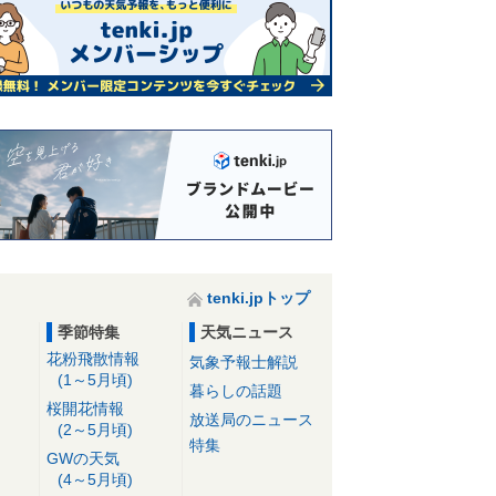
tenki.jpトップ
季節特集
天気ニュース
花粉飛散情報
気象予報士解説
(1～5月頃)
暮らしの話題
桜開花情報
放送局のニュース
(2～5月頃)
特集
GWの天気
(4～5月頃)