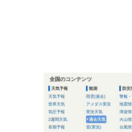
全国のコンテンツ
天気予報
観測
防災
天気予報
雨雲(過去)
警報・
世界天気
アメダス実況
地震情
気圧予報
実況天気
津波情
2週間天気
過去天気
火山情
長期予報
雷(実況)
台風情