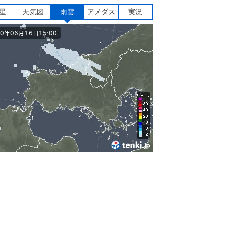
星
天気図
雨雲
アメダス
実況