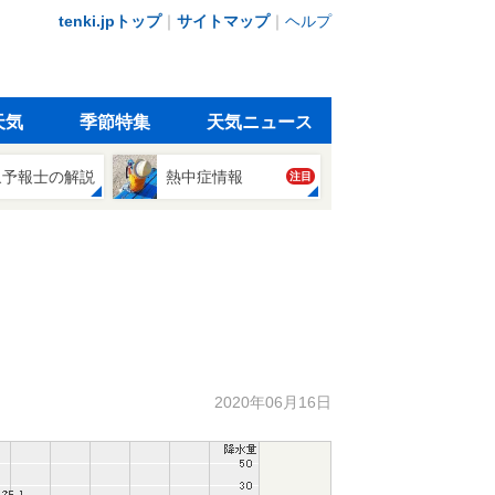
tenki.jpトップ
｜
サイトマップ
｜
ヘルプ
天気
季節特集
天気ニュース
象予報士の解説
熱中症情報
注目
2020年06月16日