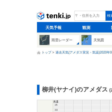
tenki.jp
検
天気予報
観測
雨雲レーダー
天気図
トップ
過去天気(アメダス実況・気温)2020年0
柳井(ヤナイ)のアメダス