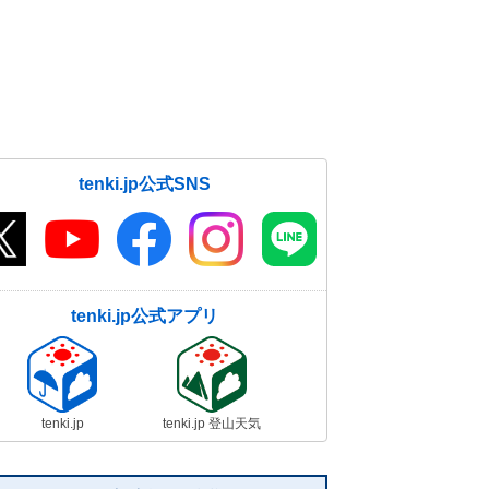
し
16日08:35
16日 急な雷雨や激しい雨 竜巻の
恐れも 真夏の暑さ続く
16日07:23
tenki.jp公式SNS
tenki.jp公式アプリ
tenki.jp
tenki.jp 登山天気