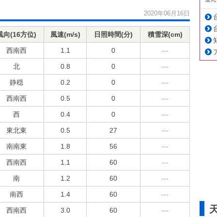
2020年06月16日
風向(16方位)
風速(m/s)
日照時間(分)
積雪深(cm)
西南西
1.1
0
---
北
0.8
0
---
静穏
0.2
0
---
西南西
0.5
0
---
西
0.4
0
---
東北東
0.5
27
---
南南東
1.8
56
---
西南西
1.1
60
---
南
1.2
60
---
南西
1.4
60
---
西南西
3.0
60
---