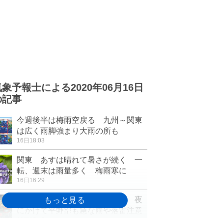
気象予報士による2020年06月16日
の記事
今週後半は梅雨空戻る 九州～関東
は広く雨脚強まり大雨の所も
16日18:03
関東 あすは晴れて暑さが続く 一
転、週末は雨量多く 梅雨寒に
16日16:29
関東北部に雷雲 都内にも雨雲 夜
にかけて平野部も急な雨や落雷注意
16日15:42