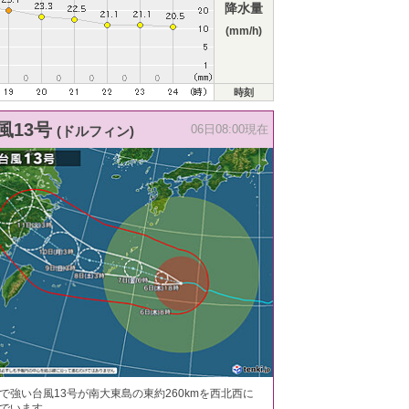
降水量
(mm/h)
時刻
風13号
(ドルフィン)
06日08:00現在
で強い台風13号が南大東島の東約260kmを西北西に
でいます