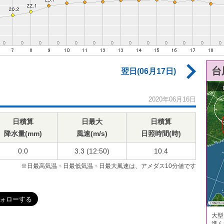
台
翌日(06月17日)
2020年06月16日
日積算
日最大
日積算
降水量(mm)
風速(m/s)
日照時間(時)
0.0
3.3 (12:50)
10.4
※日最高気温・日最低気温・日最大風速は、アメダス10分値です
大型
進ん