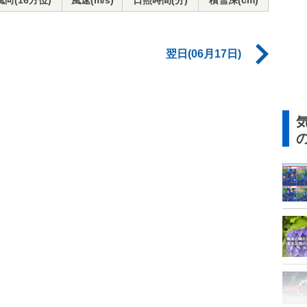
風向(16方位)
風速(m/s)
日照時間(分)
積雪深(cm)
翌日(06月17日)